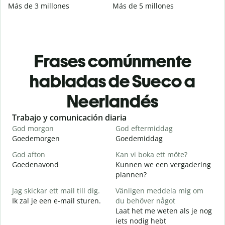
Más de 3 millones
Más de 5 millones
Frases comúnmente
habladas de Sueco a
Neerlandés
Slide 1 of 6
Trabajo y comunicación diaria
S
God morgon
God eftermiddag
H
Goedemorgen
Goedemiddag
H
God afton
Kan vi boka ett möte?
J
Goedenavond
Kunnen we een vergadering
M
plannen?
G
Jag skickar ett mail till dig.
Vänligen meddela mig om
G
Ik zal je een e-mail sturen.
du behöver något
Laat het me weten als je nog
D
iets nodig hebt