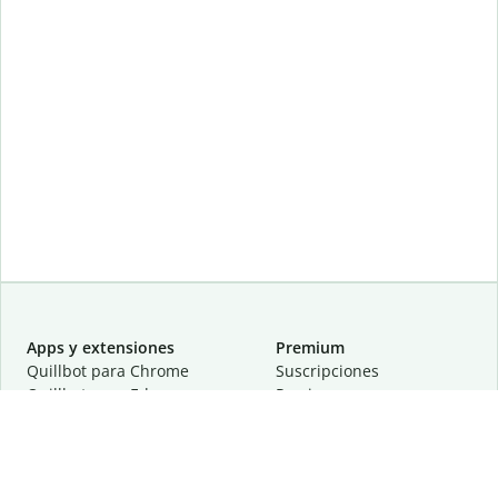
Apps y extensiones
Premium
Quillbot para Chrome
Suscripciones
Quillbot para Edge
Precios
Quillbot para Safari
Para equipos
Quillbot para Android
Afiliación
Quillbot para iOS
Solicita una demostración
Quillbot para Windows