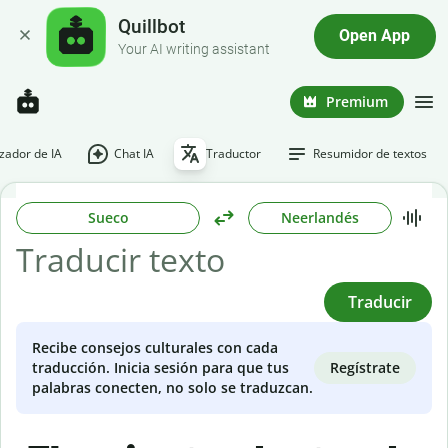
Quillbot
Open App
Your AI writing assistant
Premium
ador de IA
Chat IA
Traductor
Resumidor de textos
Sueco
Neerlandés
Traducir
Recibe consejos culturales con cada
Regístrate
traducción. Inicia sesión para que tus
palabras conecten, no solo se traduzcan.