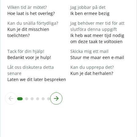
G
Vilken tid är mötet?
Jag jobbar på det
J
Hoe laat is het overleg?
Ik ben ermee bezig
J
Kan du snälla förtydliga?
Jag behöver mer tid för att
A
Kun je dit misschien
slutföra denna uppgift
T
toelichten?
Ik heb wat meer tijd nodig
om deze taak te voltooien
V
W
Tack för din hjälp!
Skicka mig ett mail
h
Bedankt voor je hulp!
Stuur me maar een e-mail
Låt oss diskutera detta
Kan du upprepa det?
senare
Kun je dat herhalen?
Laten we dit later bespreken