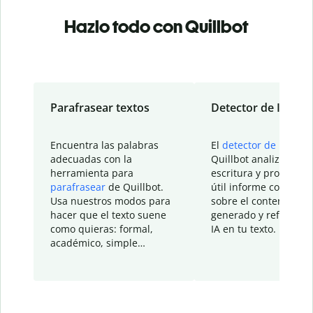
Hazlo todo con Quillbot
Parafrasear textos
Detector de IA
Encuentra las palabras
El
detector de IA
de
adecuadas con la
Quillbot analiza tu
herramienta para
escritura y proporcio
parafrasear
de Quillbot.
útil informe con detal
Usa nuestros modos para
sobre el contenido
hacer que el texto suene
generado y refinado p
como quieras: formal,
IA en tu texto.
académico, simple…