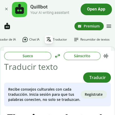
Quillbot
Open App
Your AI writing assistant
Premium
ador de IA
Chat IA
Traductor
Resumidor de textos
Sueco
Sánscrito
Traducir
Recibe consejos culturales con cada
Regístrate
traducción. Inicia sesión para que tus
palabras conecten, no solo se traduzcan.