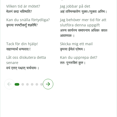
स
Vilken tid är mötet?
Jag jobbar på det
J
मेलनं कदा भविष्यति?
अहं तस्मिन्कारेण युक्तः/युक्ता अस्मि।
आ
Kan du snälla förtydliga?
Jag behöver mer tid för att
A
कृपया स्पष्टीकर्तुं शक्नोषि?
slutföra denna uppgift
श
अस्य कार्यस्य समापनाय अधिकः कालः
आवश्यकः।
V
न
Tack för din hjälp!
Skicka mig ett mail
सहाय्यार्थं धन्यवादः!
कृपया ईमेलं प्रेषय।
Låt oss diskutera detta
Kan du upprepa det?
senare
ततः पुनरुक्तिं कुरु।
वयं एतत् पश्चात् चर्चयामः।