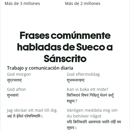
Más de 3 millones
Más de 2 millones
Frases comúnmente
habladas de Sueco a
Sánscrito
Slide 1 of 6
Trabajo y comunicación diaria
S
God morgon
God eftermiddag
H
सुप्रभातम्!
शुभमध्यान्हम्!
न
God afton
Kan vi boka ett möte?
J
शुभसायं!
किञ्चिदयं विषयं निश्चितुं मेलनं कर्तुं
म
शक्नुम:?
Jag skickar ett mail till dig.
Vänligen meddela mig om
G
अहं ते ईमेलं प्रेषयिष्यामि।
du behöver något
स
यदि किञ्चिदपि आवश्यकं भवति तर्हि मम
D
सूचय।