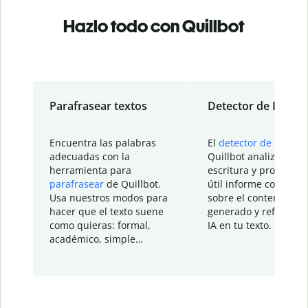
Hazlo todo con Quillbot
Parafrasear textos
Detector de IA
Encuentra las palabras
El
detector de IA
de
adecuadas con la
Quillbot analiza tu
herramienta para
escritura y proporcio
parafrasear
de Quillbot.
útil informe con detal
Usa nuestros modos para
sobre el contenido
hacer que el texto suene
generado y refinado p
como quieras: formal,
IA en tu texto.
académico, simple…