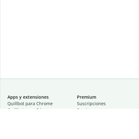
Apps y extensiones
Premium
Quillbot para Chrome
Suscripciones
Quillbot para Edge
Precios
Quillbot para Safari
Para equipos
Quillbot para Android
Afiliación
Quillbot para iOS
Solicita una demostración
Quillbot para Windows