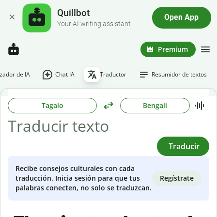
Quillbot
Open App
Your AI writing assistant
Premium
ador de IA
Chat IA
Traductor
Resumidor de textos
Tagalo
Bengalí
Traducir
Recibe consejos culturales con cada
Regístrate
traducción. Inicia sesión para que tus
palabras conecten, no solo se traduzcan.