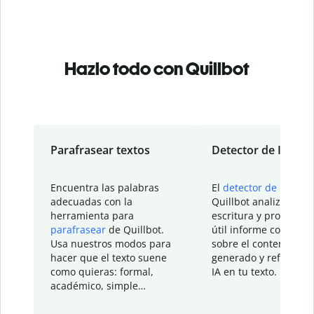
Hazlo todo con Quillbot
Parafrasear textos
Detector de IA
Encuentra las palabras
El
detector de IA
de
adecuadas con la
Quillbot analiza tu
herramienta para
escritura y proporcio
parafrasear
de Quillbot.
útil informe con detal
Usa nuestros modos para
sobre el contenido
hacer que el texto suene
generado y refinado p
como quieras: formal,
IA en tu texto.
académico, simple…