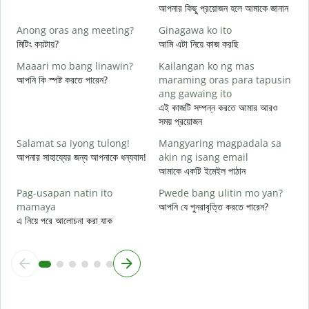
আ
আপনার কিছু প্রয়োজন হলে আমাকে জানান
O
Anong oras ang meeting?
Ginagawa ko ito
হ্
মিটিং কয়টায়?
আমি এটা নিয়ে কাজ করছি
Maaari mo bang linawin?
Kailangan ko ng mas
বি
আপনি কি স্পষ্ট করতে পারেন?
maraming oras para tapusin
ang gawaing ito
S
এই কাজটি সম্পন্ন করতে আমার আরও
h
সময় প্রয়োজন
ক
Salamat sa iyong tulong!
Mangyaring magpadala sa
আপনার সাহায্যের জন্য আপনাকে ধন্যবাদ!
akin ng isang email
আমাকে একটি ইমেইল পাঠান
Pag-usapan natin ito
Pwede bang ulitin mo yan?
mamaya
আপনি যে পুনরাবৃত্তি করতে পারেন?
এ নিয়ে পরে আলোচনা করা যাক