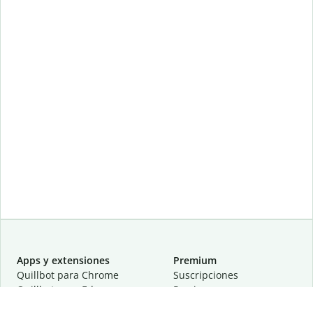
Apps y extensiones
Premium
Quillbot para Chrome
Suscripciones
Quillbot para Edge
Precios
Quillbot para Safari
Para equipos