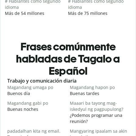
# Hablantes como segundo
# Hablantes como segundo
idioma
idioma
Más de 54 millones
Más de 75 millones
Frases comúnmente
habladas de Tagalo a
Español
Slide 1 of 6
Trabajo y comunicación diaria
S
Magandang umaga po
Magandang hapon po
H
Buenos día
Buenas tardes
H
Magandang gabi po
Maaari ba tayong mag-
A
Buenas noches
iskedyul ng pagpupulong?
M
¿Podemos programar una
reunión?
padadalhan kita ng email.
Mangyaring ipaalam sa akin
B