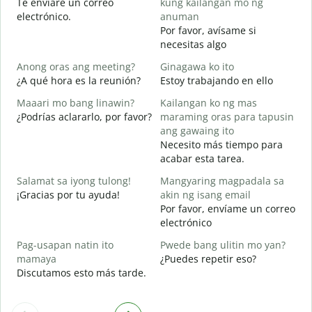
Te enviaré un correo
kung kailangan mo ng
n
electrónico.
anuman
B
Por favor, avísame si
D
necesitas algo
O
Anong oras ang meeting?
Ginagawa ko ito
S
¿A qué hora es la reunión?
Estoy trabajando en ello
Maaari mo bang linawin?
Kailangan ko ng mas
A
¿Podrías aclararlo, por favor?
maraming oras para tapusin
ang gawaing ito
S
Necesito más tiempo para
h
acabar esta tarea.
¿
c
Salamat sa iyong tulong!
Mangyaring magpadala sa
¡Gracias por tu ayuda!
akin ng isang email
Por favor, envíame un correo
electrónico
Pag-usapan natin ito
Pwede bang ulitin mo yan?
mamaya
¿Puedes repetir eso?
Discutamos esto más tarde.