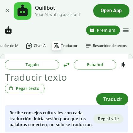
Quillbot
Open App
Your AI writing assistant
Premium
ador de IA
Chat IA
Traductor
Resumidor de textos
Tagalo
Español
Pegar texto
Traducir
Recibe consejos culturales con cada
Regístrate
traducción. Inicia sesión para que tus
palabras conecten, no solo se traduzcan.