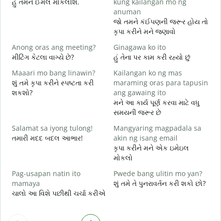
હું તમને ઈમેલ મોકલીશ.
kung kailangan mo ng
B
anuman
ત
જો તમને કંઈપણની જરૂર હોય તો
કૃપા કરીને મને જણાવો
O
હ
Anong oras ang meeting?
Ginagawa ko ito
મીટિંગ કેટલા વાગ્યે છે?
હું તેના પર કામ કરી રહ્યો છું
ગ
Maaari mo bang linawin?
Kailangan ko ng mas
શું તમે કૃપા કરીને સ્પષ્ટતા કરી
maraming oras para tapusin
S
શકશો?
ang gawaing ito
h
મને આ કાર્ય પૂર્ણ કરવા માટે વધુ
સ
સમયની જરૂર છે
Salamat sa iyong tulong!
Mangyaring magpadala sa
તમારી મદદ બદલ આભાર!
akin ng isang email
કૃપા કરીને મને એક ઇમેઇલ
મોકલો
Pag-usapan natin ito
Pwede bang ulitin mo yan?
mamaya
શું તમે તે પુનરાવર્તન કરી શકો છો?
ચાલો આ વિશે પછીથી ચર્ચા કરીએ