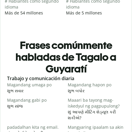
# Hablantes como segundo
# Hablantes como segundo
idioma
idioma
Más de 54 millones
Más de 5 millones
Frases comúnmente
habladas de Tagalo a
Guyaratí
Slide 1 of 6
Trabajo y comunicación diaria
S
Magandang umaga po
Magandang hapon po
H
શુભ સવાર
શુભ બપોર
હ
Magandang gabi po
Maaari ba tayong mag-
A
શુભ સાંજ
iskedyul ng pagpupulong?
મ
શું આપણે મીટિંગ શેડ્યૂલ કરી
શકીએ?
padadalhan kita ng email.
Mangyaring ipaalam sa akin
શ