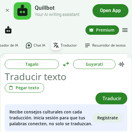
Quillbot
Open App
Your AI writing assistant
Premium
ador de IA
Chat IA
Traductor
Resumidor de textos
Tagalo
Guyaratí
Pegar texto
Traducir
Recibe consejos culturales con cada
Regístrate
traducción. Inicia sesión para que tus
palabras conecten, no solo se traduzcan.