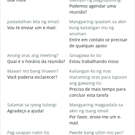
Podemos agendar uma
reunião?
padadalhan kita ng email.
Mangyaring ipaalam sa akin
B
Vou te enviar um e-mail.
kung kailangan mo ng
B
anuman
D
Entre em contato se precisar
de qualquer apoio
O
S
Anong oras ang meeting?
Ginagawa ko ito
Qual é o horário da reunião?
Estou trabalhando nisso
A
Maaari mo bang linawin?
Kailangan ko ng mas
Você poderia esclarecer?
maraming oras para tapusin
S
ang gawaing ito
h
Preciso de mais tempo para
O
concluir esta tarefa
p
Salamat sa iyong tulong!
Mangyaring magpadala sa
Agradeço a ajuda!
akin ng isang email
Por favor, envie-me um e-
mail
Pag-usapan natin ito
Pwede bang ulitin mo yan?