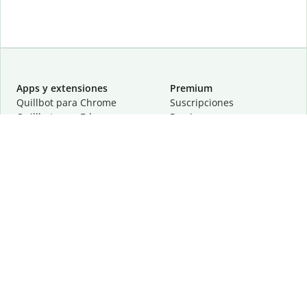
Apps y extensiones
Premium
Quillbot para Chrome
Suscripciones
Quillbot para Edge
Precios
Quillbot para Safari
Para equipos
Quillbot para Android
Afiliación
Quillbot para iOS
Solicita una demostración
Quillbot para Windows
Quillbot para macOS
Quillbot para Word
Herramientas
Empresa
Recursos de escritura
Acerca de
Corrección lingüística
Privacidad
Citas y originalidad
Empleos
Herramientas de IA
Centro de ayuda
Herramientas PDF
Contáctanos
Herramientas para
Recursos