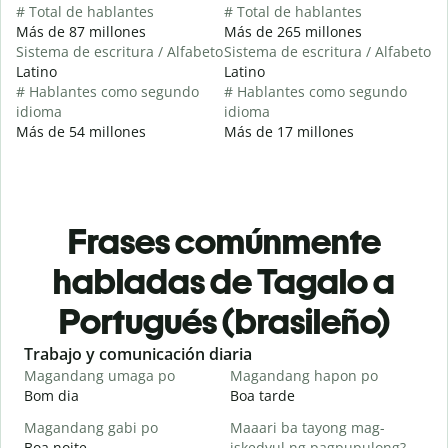
# Total de hablantes
# Total de hablantes
Más de 87 millones
Más de 265 millones
Sistema de escritura / Alfabeto
Sistema de escritura / Alfabeto
Latino
Latino
# Hablantes como segundo
# Hablantes como segundo
idioma
idioma
Más de 54 millones
Más de 17 millones
Frases comúnmente
habladas de Tagalo a
Portugués (brasileño)
Slide 1 of 6
Trabajo y comunicación diaria
S
Magandang umaga po
Magandang hapon po
H
Bom dia
Boa tarde
O
Magandang gabi po
Maaari ba tayong mag-
A
Boa noite
iskedyul ng pagpupulong?