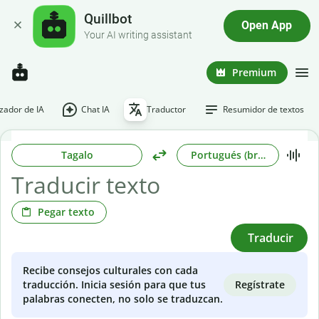
Quillbot
Open App
Your AI writing assistant
Premium
ador de IA
Chat IA
Traductor
Resumidor de textos
Tagalo
Portugués (brasileño)
Pegar texto
Traducir
Recibe consejos culturales con cada
Regístrate
traducción. Inicia sesión para que tus
palabras conecten, no solo se traduzcan.