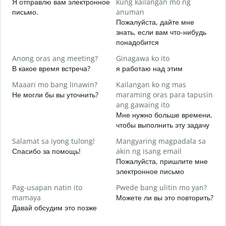
Я отправлю вам электронное
kung kailangan mo ng
B
письмо.
anuman
П
Пожалуйста, дайте мне
знать, если вам что-нибудь
O
понадобится
Д
Anong oras ang meeting?
Ginagawa ko ito
В какое время встреча?
я работаю над этим
Д
Maaari mo bang linawin?
Kailangan ko ng mas
S
Не могли бы вы уточнить?
maraming oras para tapusin
h
ang gawaing ito
Г
Мне нужно больше времени,
о
чтобы выполнить эту задачу
Salamat sa iyong tulong!
Mangyaring magpadala sa
Спасибо за помощь!
akin ng isang email
Пожалуйста, пришлите мне
электронное письмо
Pag-usapan natin ito
Pwede bang ulitin mo yan?
mamaya
Можете ли вы это повторить?
Давай обсудим это позже