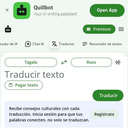
Quillbot
Open App
Your AI writing assistant
Premium
ador de IA
Chat IA
Traductor
Resumidor de textos
Tagalo
Ruso
Pegar texto
Traducir
Recibe consejos culturales con cada
Regístrate
traducción. Inicia sesión para que tus
palabras conecten, no solo se traduzcan.