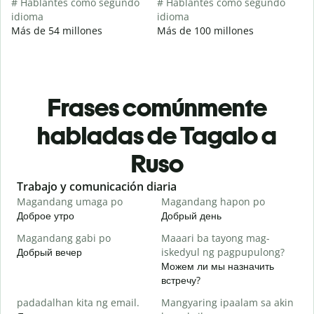
# Hablantes como segundo
# Hablantes como segundo
idioma
idioma
Más de 54 millones
Más de 100 millones
Frases comúnmente
habladas de Tagalo a
Ruso
Slide 1 of 6
Trabajo y comunicación diaria
S
Magandang umaga po
Magandang hapon po
H
Доброе утро
Добрый день
П
Magandang gabi po
Maaari ba tayong mag-
A
Добрый вечер
iskedyul ng pagpupulong?
М
Можем ли мы назначить
встречу?
padadalhan kita ng email.
Mangyaring ipaalam sa akin
Д