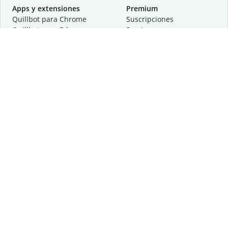
Apps y extensiones
Premium
Quillbot para Chrome
Suscripciones
Quillbot para Edge
Precios
Quillbot para Safari
Para equipos
Quillbot para Android
Afiliación
Quillbot para iOS
Solicita una demostración
Quillbot para Windows
Quillbot para macOS
Quillbot para Word
Herramientas
Empresa
Recursos de escritura
Acerca de
Corrección lingüística
Privacidad
Citas y originalidad
Empleos
Herramientas de IA
Centro de ayuda
Herramientas PDF
Contáctanos
Herramientas para
Recursos
imágenes
Otras herramientas
Herramientas de conversión
Conócenos