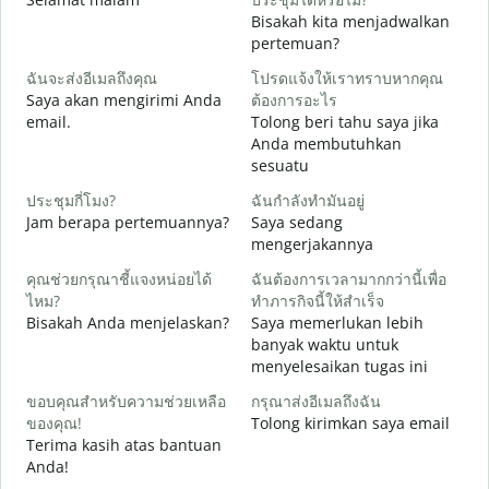
Bisakah kita menjadwalkan
ส
pertemuan?
S
ฉันจะส่งอีเมลถึงคุณ
โปรดแจ้งให้เราทราบหากคุณ
Saya akan mengirimi Anda
ต้องการอะไร
ด
email.
Tolong beri tahu saya jika
T
Anda membutuhkan
sesuatu
ใ
Y
ประชุมกี่โมง?
ฉันกำลังทำมันอยู่
Jam berapa pertemuannya?
Saya sedang
ล
mengerjakannya
S
คุณช่วยกรุณาชี้แจงหน่อยได้
ฉันต้องการเวลามากกว่านี้เพื่อ
ไหม?
ทำภารกิจนี้ให้สำเร็จ
โ
Bisakah Anda menjelaskan?
Saya memerlukan lebih
D
banyak waktu untuk
menyelesaikan tugas ini
ขอบคุณสำหรับความช่วยเหลือ
กรุณาส่งอีเมลถึงฉัน
ของคุณ!
Tolong kirimkan saya email
Terima kasih atas bantuan
Anda!