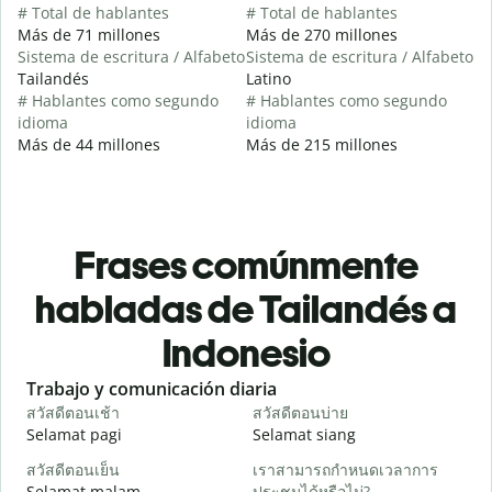
# Total de hablantes
# Total de hablantes
Más de 71 millones
Más de 270 millones
Sistema de escritura / Alfabeto
Sistema de escritura / Alfabeto
Tailandés
Latino
# Hablantes como segundo
# Hablantes como segundo
idioma
idioma
Más de 44 millones
Más de 215 millones
Frases comúnmente
habladas de Tailandés a
Indonesio
Slide 1 of 6
Trabajo y comunicación diaria
S
สวัสดีตอนเช้า
สวัสดีตอนบ่าย
ส
Selamat pagi
Selamat siang
H
สวัสดีตอนเย็น
เราสามารถกำหนดเวลาการ
ฉ
Selamat malam
ประชุมได้หรือไม่?
N