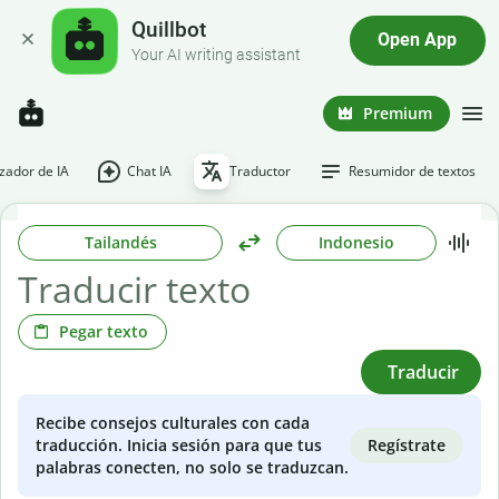
Quillbot
Open App
Your AI writing assistant
Premium
ador de IA
Chat IA
Traductor
Resumidor de textos
Tailandés
Indonesio
Pegar texto
Traducir
Recibe consejos culturales con cada
Regístrate
traducción. Inicia sesión para que tus
palabras conecten, no solo se traduzcan.