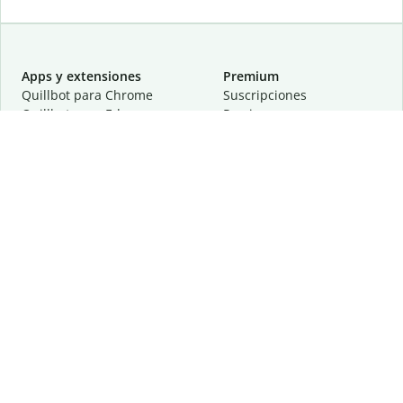
Apps y extensiones
Premium
Quillbot para Chrome
Suscripciones
Quillbot para Edge
Precios
Quillbot para Safari
Para equipos
Quillbot para Android
Afiliación
Quillbot para iOS
Solicita una demostración
Quillbot para Windows
Quillbot para macOS
Quillbot para Word
Herramientas
Empresa
Recursos de escritura
Acerca de
Corrección lingüística
Privacidad
Citas y originalidad
Empleos
Herramientas de IA
Centro de ayuda
Herramientas PDF
Contáctanos
Herramientas para
Recursos
imágenes
Otras herramientas