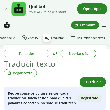
Quillbot
Open App
Your AI writing assistant
Premium
ador de IA
Chat IA
Traductor
Resumidor de textos
Tailandés
Neerlandés
Pegar texto
Traducir
Recibe consejos culturales con cada
Regístrate
traducción. Inicia sesión para que tus
palabras conecten, no solo se traduzcan.