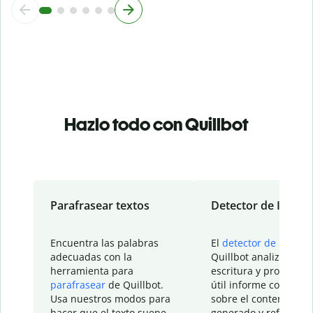
Hazlo todo con Quillbot
Parafrasear textos
Detector de IA
Encuentra las palabras
El
detector de IA
de
adecuadas con la
Quillbot analiza tu
herramienta para
escritura y proporcio
parafrasear
de Quillbot.
útil informe con detal
Usa nuestros modos para
sobre el contenido
hacer que el texto suene
generado y refinado p