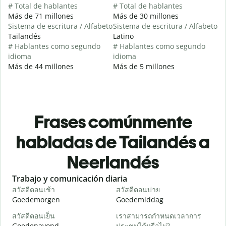
# Total de hablantes
# Total de hablantes
Más de 71 millones
Más de 30 millones
Sistema de escritura / Alfabeto
Sistema de escritura / Alfabeto
Tailandés
Latino
# Hablantes como segundo
# Hablantes como segundo
idioma
idioma
Más de 44 millones
Más de 5 millones
Frases comúnmente
habladas de Tailandés a
Neerlandés
Slide 1 of 6
Trabajo y comunicación diaria
S
สวัสดีตอนเช้า
สวัสดีตอนบ่าย
ส
Goedemorgen
Goedemiddag
H
สวัสดีตอนเย็น
เราสามารถกำหนดเวลาการ
ฉ
Goedenavond
ประชุมได้หรือไม่?
M