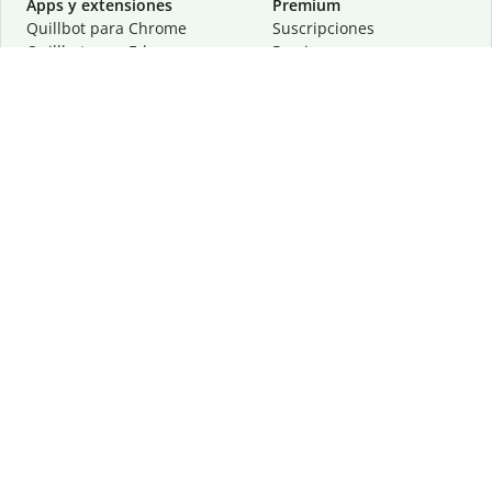
Apps y extensiones
Premium
Quillbot para Chrome
Suscripciones
Quillbot para Edge
Precios
Quillbot para Safari
Para equipos
Quillbot para Android
Afiliación
Quillbot para iOS
Solicita una demostración
Quillbot para Windows
Quillbot para macOS
Quillbot para Word
Herramientas
Empresa
Recursos de escritura
Acerca de
Corrección lingüística
Privacidad
Citas y originalidad
Empleos
Herramientas de IA
Centro de ayuda
Herramientas PDF
Contáctanos
Herramientas para
Recursos
imágenes
Otras herramientas
Herramientas de conversión
Conócenos