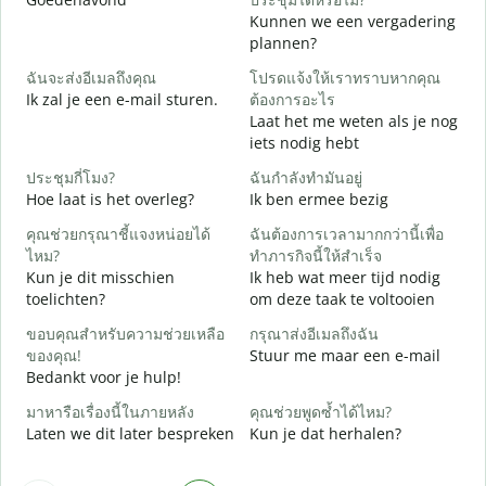
Kunnen we een vergadering
ส
plannen?
G
ฉันจะส่งอีเมลถึงคุณ
โปรดแจ้งให้เราทราบหากคุณ
Ik zal je een e-mail sturen.
ต้องการอะไร
ด
Laat het me weten als je nog
G
iets nodig hebt
ใ
ประชุมกี่โมง?
ฉันกำลังทำมันอยู่
J
Hoe laat is het overleg?
Ik ben ermee bezig
ล
คุณช่วยกรุณาชี้แจงหน่อยได้
ฉันต้องการเวลามากกว่านี้เพื่อ
T
ไหม?
ทำภารกิจนี้ให้สำเร็จ
Kun je dit misschien
Ik heb wat meer tijd nodig
โ
toelichten?
om deze taak te voltooien
W
h
ขอบคุณสำหรับความช่วยเหลือ
กรุณาส่งอีเมลถึงฉัน
ของคุณ!
Stuur me maar een e-mail
Bedankt voor je hulp!
มาหารือเรื่องนี้ในภายหลัง
คุณช่วยพูดซ้ำได้ไหม?
Laten we dit later bespreken
Kun je dat herhalen?