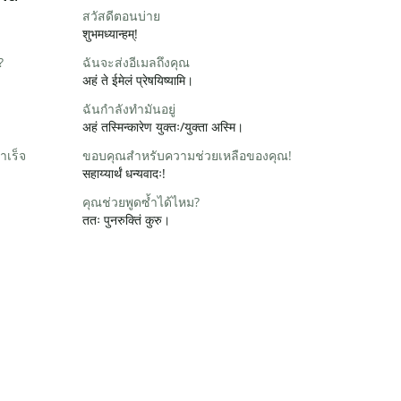
สวัสดีตอนบ่าย
शुभमध्यान्हम्!
?
ฉันจะส่งอีเมลถึงคุณ
अहं ते ईमेलं प्रेषयिष्यामि।
ฉันกำลังทำมันอยู่
अहं तस्मिन्कारेण युक्तः/युक्ता अस्मि।
ำเร็จ
ขอบคุณสำหรับความช่วยเหลือของคุณ!
सहाय्यार्थं धन्यवादः!
คุณช่วยพูดซ้ำได้ไหม?
ततः पुनरुक्तिं कुरु।