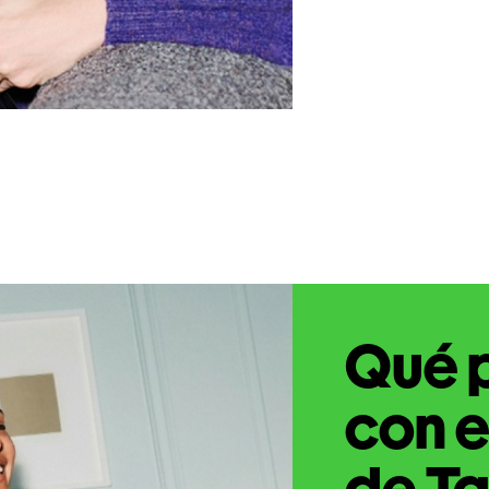
Qué 
con e
de Ta