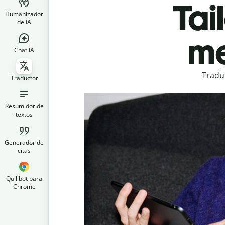
Tai
Humanizador
de IA
me
Chat IA
Traduc
Traductor
Resumidor de
textos
Generador de
citas
Quillbot para
Chrome