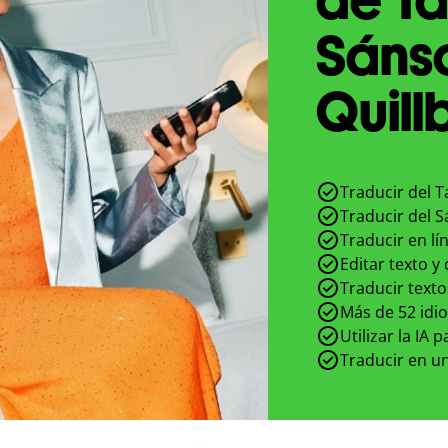
Sánsc
Quill
Traducir del T
Traducir del S
Traducir en lí
Editar texto y
Traducir texto
Más de 52 idi
Utilizar la IA 
Traducir en un