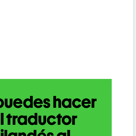
puedes hacer
l traductor
ilandés al