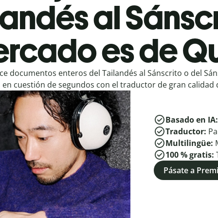
landés al Sánscr
rcado es de Qu
e documentos enteros del Tailandés al Sánscrito o del Sáns
en cuestión de segundos con el traductor de gran calidad d
Basado en IA
Traductor:
Pa
Multilingüe:
100 % gratis:
Pásate a Pre