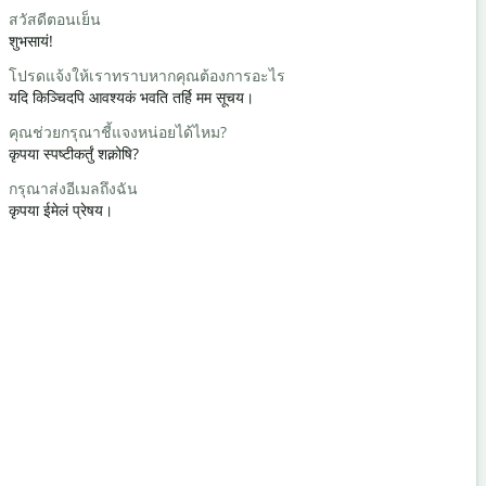
สวัสดีตอนเย็น
สวัสดี/สวัสด
शुभसायं!
नमः / नमस्ते
โปรดแจ้งให้เราทราบหากคุณต้องการอะไร
คุณเป็นอย่า
यदि किञ्चिदपि आवश्यकं भवति तर्हि मम सूचय।
कथंचन अस्ति
คุณช่วยกรุณาชี้แจงหน่อยได้ไหม?
ด้วยความยิ
कृपया स्पष्टीकर्तुं शक्नोषि?
स्वागतम्
กรุณาส่งอีเมลถึงฉัน
ขอโทษ/ขอ
कृपया ईमेलं प्रेषय।
क्षम्यताम् / क्षम्
โรงแรมที่ใกล้
निकटमस्ति कोऽ