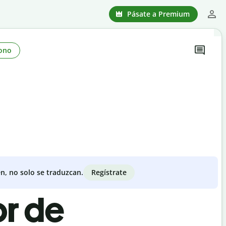
Pásate a Premium
ono
Regístrate
n, no solo se traduzcan.
or de