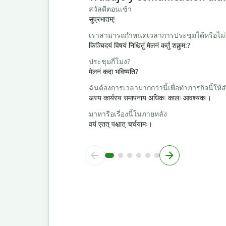
สวัสดีตอนเช้า
सुप्रभातम्!
เราสามารถกำหนดเวลาการประชุมได้หรือไม่
किञ्चिदयं विषयं निश्चितुं मेलनं कर्तुं शक्नुम:?
ประชุมกี่โมง?
मेलनं कदा भविष्यति?
ฉันต้องการเวลามากกว่านี้เพื่อทำภารกิจนี้ให้ส
अस्य कार्यस्य समापनाय अधिकः कालः आवश्यकः।
มาหารือเรื่องนี้ในภายหลัง
वयं एतत् पश्चात् चर्चयामः।