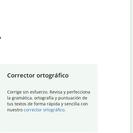
t
Corrector ortográfico
Resumid
Corrige sin esfuerzo. Revisa y perfecciona
Deja que el
la gramática, ortografía y puntuación de
Quillbot si
tus textos de forma rápida y sencilla con
investigació
nuestro
corrector ortográfico
.
electrónico
visión gener