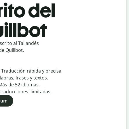
ito del
illbot
crito al Tailandés
e Quillbot.
:
Traducción rápida y precisa.
labras, frases y textos.
Más de
52
idiomas.
Traducciones ilimitadas.
mium