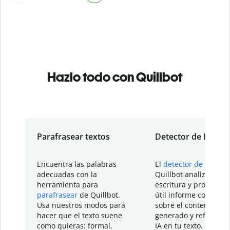
Hazlo todo con Quillbot
Parafrasear textos
Detector de IA
Encuentra las palabras
El
detector de IA
de
adecuadas con la
Quillbot analiza tu
herramienta para
escritura y proporcio
parafrasear
de Quillbot.
útil informe con detal
Usa nuestros modos para
sobre el contenido
hacer que el texto suene
generado y refinado p
como quieras: formal,
IA en tu texto.