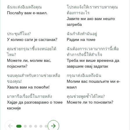
Д
ฉันจะส่งอีเมลถึงคุณ
โปรดแจ้งให้เราทราบหากคุณ
ด
Послаћу вам е-маил.
ต้องการอะไร
Н
Јавите ми ако вам нешто
затреба
ใ
Д
ประชุมกี่โมง?
ฉันกำลังทำมันอยู่
У колико сати је састанак?
Радим на томе
ล
คุณช่วยกรุณาชี้แจงหน่อยได้
ฉันต้องการเวลามากกว่านี้เพื่อ
ไหม?
ทำภารกิจนี้ให้สำเร็จ
Можете ли, молим вас,
Треба ми више времена да
โ
појаснити?
завршим овај задатак
Г
ขอบคุณสำหรับความช่วยเหลือ
กรุณาส่งอีเมลถึงฉัน
ของคุณ!
Молим вас пошаљите ми е-
Хвала вам на помоћи!
маил
มาหารือเรื่องนี้ในภายหลัง
คุณช่วยพูดซ้ำได้ไหม?
Хајде да разговарамо о томе
Можете ли то поновити?
касније