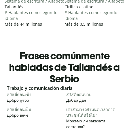
Sistema de escritura / Alfabeto
Sistema de escritura / Alfabeto
Tailandés
Cirílico / Latino
# Hablantes como segundo
# Hablantes como segundo
idioma
idioma
Más de 44 millones
Más de 0,5 millones
Frases comúnmente
habladas de Tailandés a
Serbio
Slide 1 of 6
Trabajo y comunicación diaria
S
สวัสดีตอนเช้า
สวัสดีตอนบ่าย
ส
Добро јутро
Добар дан
З
สวัสดีตอนเย็น
เราสามารถกำหนดเวลาการ
ฉ
Добро вече
ประชุมได้หรือไม่?
З
Можемо ли заказати
ส
састанак?