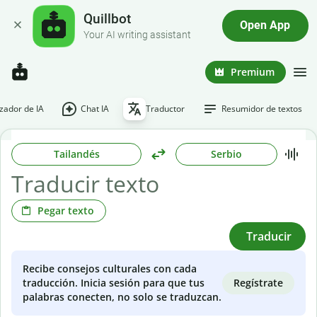
Quillbot
Open App
Your AI writing assistant
Premium
ador de IA
Chat IA
Traductor
Resumidor de textos
Tailandés
Serbio
Pegar texto
Traducir
Recibe consejos culturales con cada
Regístrate
traducción. Inicia sesión para que tus
palabras conecten, no solo se traduzcan.