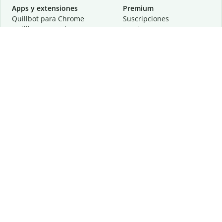
Apps y extensiones
Premium
Quillbot para Chrome
Suscripciones
Quillbot para Edge
Precios
Quillbot para Safari
Para equipos
Quillbot para Android
Afiliación
Quillbot para iOS
Solicita una demostración
Quillbot para Windows
Quillbot para macOS
Quillbot para Word
Herramientas
Empresa
Recursos de escritura
Acerca de
Corrección lingüística
Privacidad
Citas y originalidad
Empleos
Herramientas de IA
Centro de ayuda
Herramientas PDF
Contáctanos
Herramientas para
Recursos
imágenes
Otras herramientas
Herramientas de conversión
Conócenos