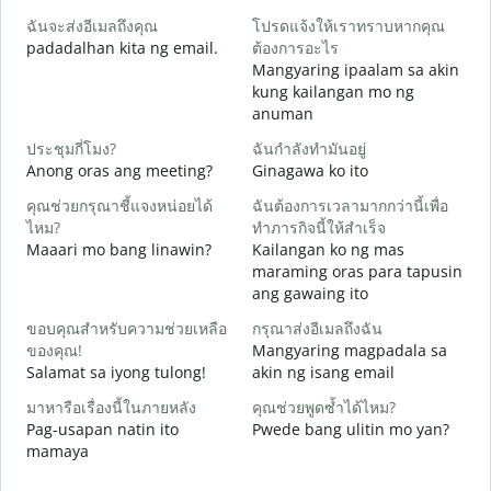
ฉันจะส่งอีเมลถึงคุณ
โปรดแจ้งให้เราทราบหากคุณ
padadalhan kita ng email.
ต้องการอะไร
ด
Mangyaring ipaalam sa akin
B
kung kailangan mo ng
anuman
ใ
O
ประชุมกี่โมง?
ฉันกำลังทำมันอยู่
Anong oras ang meeting?
Ginagawa ko ito
ล
คุณช่วยกรุณาชี้แจงหน่อยได้
ฉันต้องการเวลามากกว่านี้เพื่อ
ไหม?
ทำภารกิจนี้ให้สำเร็จ
โ
Maaari mo bang linawin?
Kailangan ko ng mas
S
maraming oras para tapusin
h
ang gawaing ito
ขอบคุณสำหรับความช่วยเหลือ
กรุณาส่งอีเมลถึงฉัน
ของคุณ!
Mangyaring magpadala sa
Salamat sa iyong tulong!
akin ng isang email
มาหารือเรื่องนี้ในภายหลัง
คุณช่วยพูดซ้ำได้ไหม?
Pag-usapan natin ito
Pwede bang ulitin mo yan?
mamaya