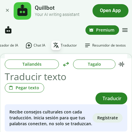
Quillbot
Open App
Your AI writing assistant
Premium
ador de IA
Chat IA
Traductor
Resumidor de textos
Tailandés
Tagalo
Pegar texto
Traducir
Recibe consejos culturales con cada
Regístrate
traducción. Inicia sesión para que tus
palabras conecten, no solo se traduzcan.