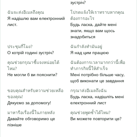
зустріч?
Д
ฉันจะส่งอีเมลถึงคุณ
โปรดแจ้งให้เราทราบหากคุณ
в
Я надішлю вам електронний
ต้องการอะไร
ด
лист.
Будь ласка, дайте мені
Н
знати, якщо вам щось
знадобиться
ใ
т
ประชุมกี่โมง?
ฉันกำลังทำมันอยู่
О котрій годині зустріч?
Я над цим працюю
ล
д
คุณช่วยกรุณาชี้แจงหน่อยได้
ฉันต้องการเวลามากกว่านี้เพื่อ
ไหม?
ทำภารกิจนี้ให้สำเร็จ
โ
Не могли б ви пояснити?
Мені потрібно більше часу,
Д
щоб виконати це завдання
г
ขอบคุณสำหรับความช่วยเหลือ
กรุณาส่งอีเมลถึงฉัน
ของคุณ!
Будь ласка, надішліть мені
Дякуємо за допомогу!
електронний лист
มาหารือเรื่องนี้ในภายหลัง
คุณช่วยพูดซ้ำได้ไหม?
Давайте обговоримо це
Ви можете повторити це?
пізніше