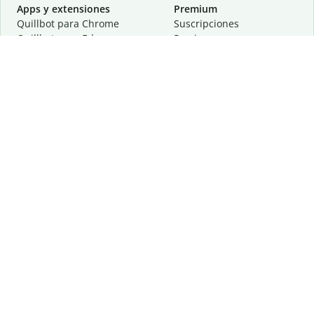
Apps y extensiones
Premium
Quillbot para Chrome
Suscripciones
Quillbot para Edge
Precios
Quillbot para Safari
Para equipos
Quillbot para Android
Afiliación
Quillbot para iOS
Solicita una demostración
Quillbot para Windows
Quillbot para macOS
Quillbot para Word
Herramientas
Empresa
Recursos de escritura
Acerca de
Corrección lingüística
Privacidad
Citas y originalidad
Empleos
Herramientas de IA
Centro de ayuda
Herramientas PDF
Contáctanos
Herramientas para
Recursos
imágenes
Otras herramientas
Herramientas de conversión
Conócenos