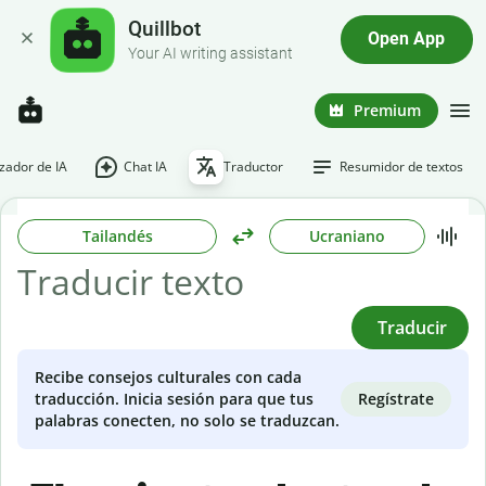
Quillbot
Open App
Your AI writing assistant
Premium
ador de IA
Chat IA
Traductor
Resumidor de textos
Tailandés
Ucraniano
Traducir
Recibe consejos culturales con cada
Regístrate
traducción. Inicia sesión para que tus
palabras conecten, no solo se traduzcan.