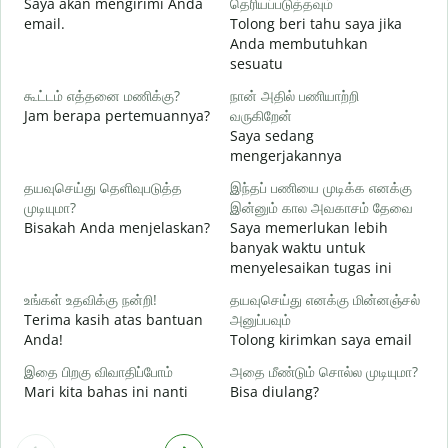
Saya akan mengirimi Anda
தெரியப்படுத்தவும்
email.
Tolong beri tahu saya jika
ந
Anda membutuhkan
T
sesuatu
ஆ
கூட்டம் எத்தனை மணிக்கு?
நான் அதில் பணியாற்றி
Y
Jam berapa pertemuannya?
வருகிறேன்
Saya sedang
க
mengerjakannya
S
தயவுசெய்து தெளிவுபடுத்த
இந்தப் பணியை முடிக்க எனக்கு
முடியுமா?
இன்னும் கால அவகாசம் தேவை
அ
Bisakah Anda menjelaskan?
Saya memerlukan lebih
D
banyak waktu untuk
menyelesaikan tugas ini
உங்கள் உதவிக்கு நன்றி!
தயவுசெய்து எனக்கு மின்னஞ்சல்
Terima kasih atas bantuan
அனுப்பவும்
Anda!
Tolong kirimkan saya email
இதை பிறகு விவாதிப்போம்
அதை மீண்டும் சொல்ல முடியுமா?
Mari kita bahas ini nanti
Bisa diulang?