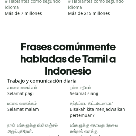
# Hablantes como segundo
# Hablantes como segundo
idioma
idioma
Más de 7 millones
Más de 215 millones
Frases comúnmente
habladas de Tamil a
Indonesio
Slide 1 of 6
Trabajo y comunicación diaria
S
காலை வணக்கம்
நல்ல மதியம்
வ
Selamat pagi
Selamat siang
H
மாலை வணக்கம்
சந்திப்பை திட்டமிடலாமா?
எ
Selamat malam
Bisakah kita menjadwalkan
N
pertemuan?
க
நான் உங்களுக்கு மின்னஞ்சல்
உங்களுக்கு ஏதாவது தேவை
அனுப்புகிறேன்.
என்றால் எனக்கு
S