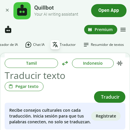
Quillbot
Open App
Your AI writing assistant
Premium
ador de IA
Chat IA
Traductor
Resumidor de textos
Tamil
Indonesio
Pegar texto
Traducir
Recibe consejos culturales con cada
Regístrate
traducción. Inicia sesión para que tus
palabras conecten, no solo se traduzcan.