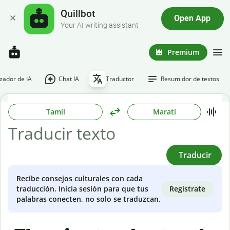
Quillbot
Open App
Your AI writing assistant
Premium
ador de IA
Chat IA
Traductor
Resumidor de textos
Tamil
Maratí
Traducir
Recibe consejos culturales con cada
Regístrate
traducción. Inicia sesión para que tus
palabras conecten, no solo se traduzcan.