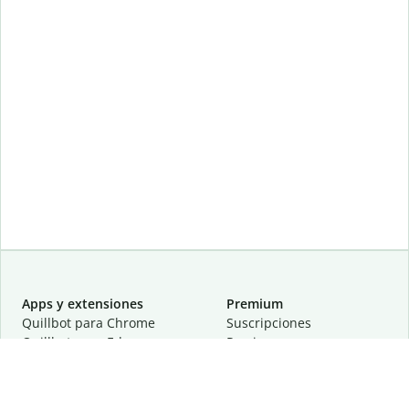
Apps y extensiones
Premium
Quillbot para Chrome
Suscripciones
Quillbot para Edge
Precios
Quillbot para Safari
Para equipos
Quillbot para Android
Afiliación
Quillbot para iOS
Solicita una demostración