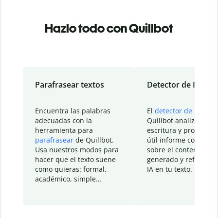
Hazlo todo con Quillbot
Parafrasear textos
Detector de IA
Encuentra las palabras
El
detector de IA
de
adecuadas con la
Quillbot analiza tu
herramienta para
escritura y proporcio
parafrasear
de Quillbot.
útil informe con detal
Usa nuestros modos para
sobre el contenido
hacer que el texto suene
generado y refinado p
como quieras: formal,
IA en tu texto.
académico, simple…