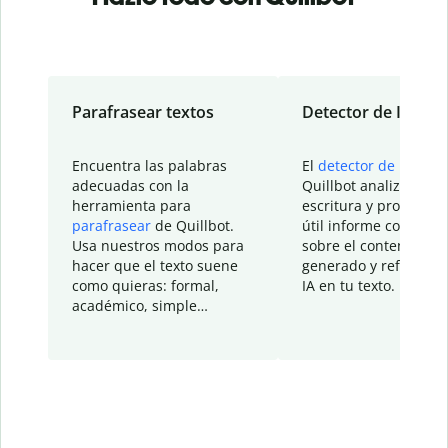
Parafrasear textos
Detector de IA
Encuentra las palabras
El
detector de IA
de
adecuadas con la
Quillbot analiza tu
herramienta para
escritura y proporcio
parafrasear
de Quillbot.
útil informe con detal
Usa nuestros modos para
sobre el contenido
hacer que el texto suene
generado y refinado p
como quieras: formal,
IA en tu texto.
académico, simple…