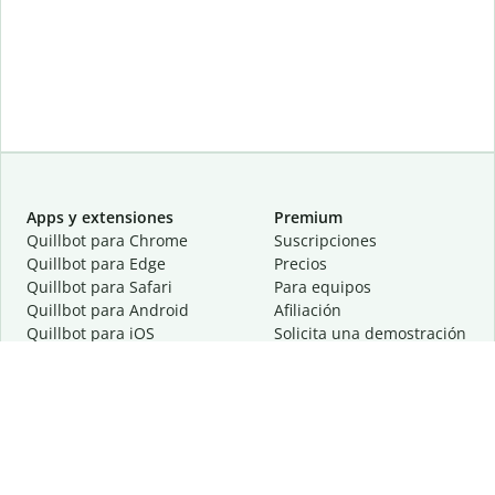
Apps y extensiones
Premium
Quillbot para Chrome
Suscripciones
Quillbot para Edge
Precios
Quillbot para Safari
Para equipos
Quillbot para Android
Afiliación
Quillbot para iOS
Solicita una demostración
Quillbot para Windows
Quillbot para macOS
Quillbot para Word
Herramientas
Empresa
Recursos de escritura
Acerca de
Corrección lingüística
Privacidad
Citas y originalidad
Empleos