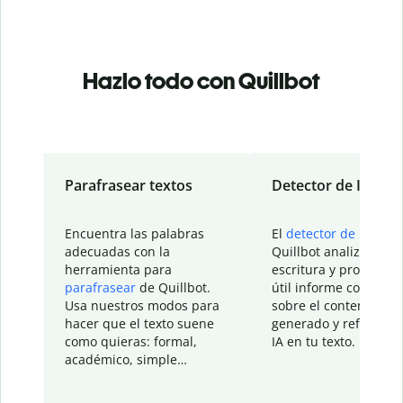
Hazlo todo con Quillbot
Parafrasear textos
Detector de IA
Encuentra las palabras
El
detector de IA
de
adecuadas con la
Quillbot analiza tu
herramienta para
escritura y proporcio
parafrasear
de Quillbot.
útil informe con detal
Usa nuestros modos para
sobre el contenido
hacer que el texto suene
generado y refinado p
como quieras: formal,
IA en tu texto.
académico, simple…