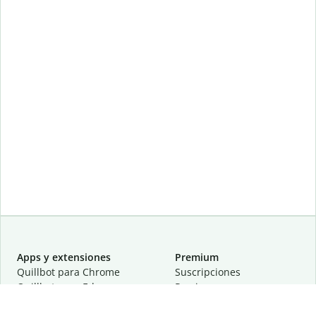
Apps y extensiones
Premium
Quillbot para Chrome
Suscripciones
Quillbot para Edge
Precios
Quillbot para Safari
Para equipos