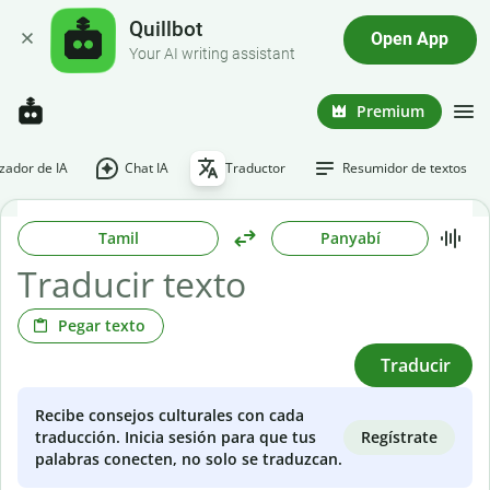
Quillbot
Open App
Your AI writing assistant
Premium
ador de IA
Chat IA
Traductor
Resumidor de textos
Tamil
Panyabí
Pegar texto
Traducir
Recibe consejos culturales con cada
Regístrate
traducción. Inicia sesión para que tus
palabras conecten, no solo se traduzcan.