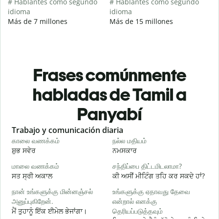
# Hablantes como segundo
# Hablantes como segundo
idioma
idioma
Más de 7 millones
Más de 15 millones
Frases comúnmente
habladas de Tamil a
Panyabí
Slide 1 of 6
Trabajo y comunicación diaria
S
காலை வணக்கம்
நல்ல மதியம்
வ
ਸ਼ੁਭ ਸਵੇਰ
ਨਮਸਕਾਰ
ਹ
மாலை வணக்கம்
சந்திப்பை திட்டமிடலாமா?
எ
ਸਤ ਸ੍ਰੀ ਅਕਾਲ
ਕੀ ਅਸੀਂ ਮੀਟਿੰਗ ਤਹਿ ਕਰ ਸਕਦੇ ਹਾਂ?
ਮ
நான் உங்களுக்கு மின்னஞ்சல்
உங்களுக்கு ஏதாவது தேவை
க
அனுப்புகிறேன்.
என்றால் எனக்கு
ਮੈਂ ਤੁਹਾਨੂੰ ਇੱਕ ਈਮੇਲ ਭੇਜਾਂਗਾ।
தெரியப்படுத்தவும்
ਸ