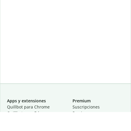
Apps y extensiones
Premium
Quillbot para Chrome
Suscripciones
Quillbot para Edge
Precios
Quillbot para Safari
Para equipos
Quillbot para Android
Afiliación