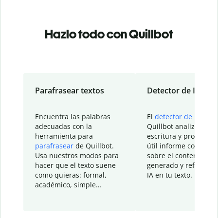
Hazlo todo con Quillbot
Parafrasear textos
Detector de IA
Encuentra las palabras
El
detector de IA
de
adecuadas con la
Quillbot analiza tu
herramienta para
escritura y proporcio
parafrasear
de Quillbot.
útil informe con detal
Usa nuestros modos para
sobre el contenido
hacer que el texto suene
generado y refinado p
como quieras: formal,
IA en tu texto.
académico, simple…