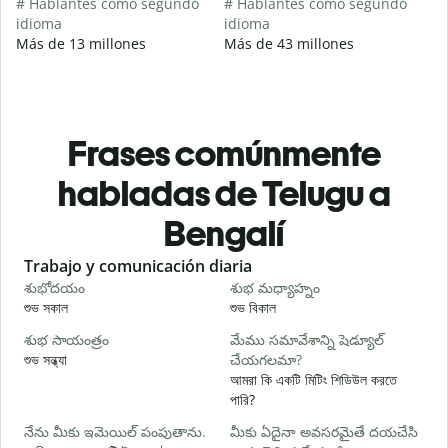
# Hablantes como segundo
# Hablantes como segundo
idioma
idioma
Más de 13 millones
Más de 43 millones
Frases comúnmente
habladas de Telugu a
Bengalí
Slide 1 of 6
Trabajo y comunicación diaria
S
శుభోదయం
శుభ మధ్యాహ్నం
హ
শুভ সকাল
শুভ বিকাল
হ
శుభ సాయంత్రం
మేము సమావేశాన్ని షెడ్యూల్
న
শুভ সন্ধ্যা
చేయగలమా?
আ
আমরা কি একটি মিটিং শিডিউল করতে
శ
পারি?
শ
నేను మీకు ఇమెయిల్ పంపుతాను.
మీకు ఏదైనా అవసరమైతే దయచేసి
మ