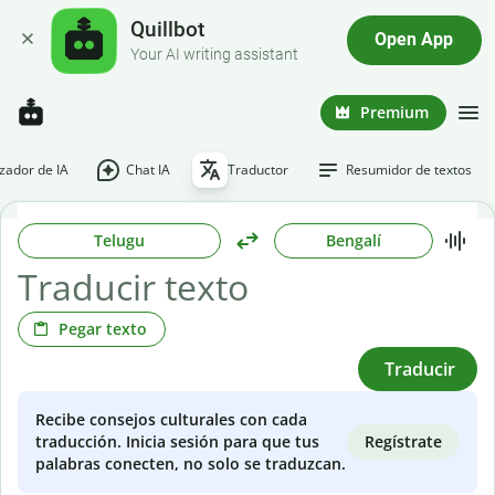
Quillbot
Open App
Your AI writing assistant
Premium
ador de IA
Chat IA
Traductor
Resumidor de textos
Telugu
Bengalí
Pegar texto
Traducir
Recibe consejos culturales con cada
Regístrate
traducción. Inicia sesión para que tus
palabras conecten, no solo se traduzcan.