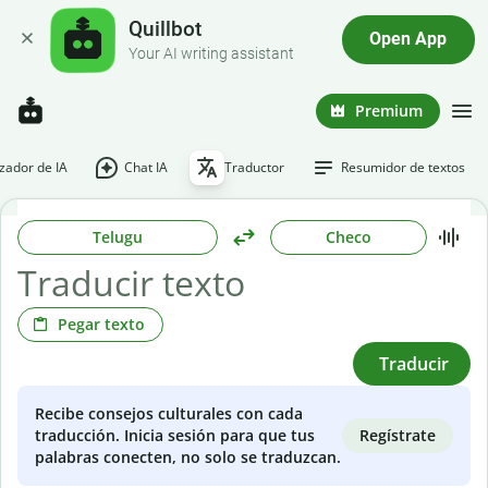
Quillbot
Open App
Your AI writing assistant
Premium
ador de IA
Chat IA
Traductor
Resumidor de textos
Telugu
Checo
Pegar texto
Traducir
Recibe consejos culturales con cada
Regístrate
traducción. Inicia sesión para que tus
palabras conecten, no solo se traduzcan.