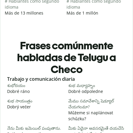
# Hablantes como segundo
# Hablantes como segundo
idioma
idioma
Más de 13 millones
Más de 1 millón
Frases comúnmente
habladas de Telugu a
Checo
Slide 1 of 6
Trabajo y comunicación diaria
S
శుభోదయం
శుభ మధ్యాహ్నం
హ
Dobré ráno
Dobré odpoledne
A
శుభ సాయంత్రం
మేము సమావేశాన్ని షెడ్యూల్
న
Dobrý večer
చేయగలమా?
j
Můžeme si naplánovat
శ
schůzku?
D
నేను మీకు ఇమెయిల్ పంపుతాను.
మీకు ఏదైనా అవసరమైతే దయచేసి
మ