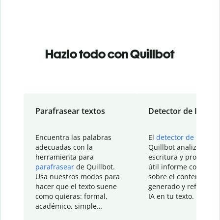
Hazlo todo con Quillbot
Parafrasear textos
Detector de IA
Encuentra las palabras
El
detector de IA
de
adecuadas con la
Quillbot analiza tu
herramienta para
escritura y proporcio
parafrasear
de Quillbot.
útil informe con detal
Usa nuestros modos para
sobre el contenido
hacer que el texto suene
generado y refinado p
como quieras: formal,
IA en tu texto.
académico, simple…