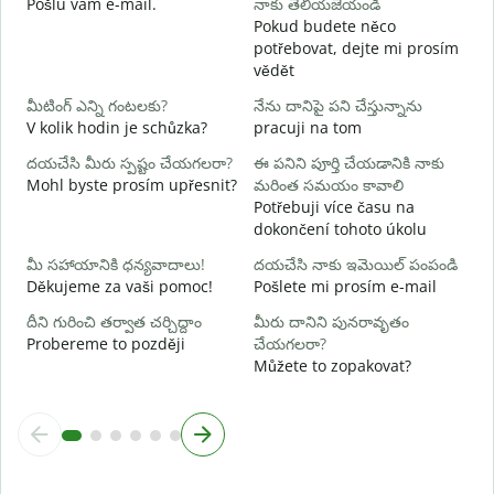
Pošlu vám e-mail.
నాకు తెలియజేయండి
n
Pokud budete něco
potřebovat, dejte mi prosím
అ
vědět
A
మీటింగ్ ఎన్ని గంటలకు?
నేను దానిపై పని చేస్తున్నాను
వ
V kolik hodin je schůzka?
pracuji na tom
దయచేసి మీరు స్పష్టం చేయగలరా?
ఈ పనిని పూర్తి చేయడానికి నాకు
స
Mohl byste prosím upřesnit?
మరింత సమయం కావాలి
K
Potřebuji více času na
dokončení tohoto úkolu
మీ సహాయానికి ధన్యవాదాలు!
దయచేసి నాకు ఇమెయిల్ పంపండి
Děkujeme za vaši pomoc!
Pošlete mi prosím e-mail
దీని గురించి తర్వాత చర్చిద్దాం
మీరు దానిని పునరావృతం
Probereme to později
చేయగలరా?
Můžete to zopakovat?