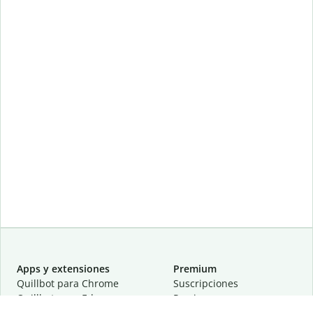
Apps y extensiones
Premium
Quillbot para Chrome
Suscripciones
Quillbot para Edge
Precios
Quillbot para Safari
Para equipos