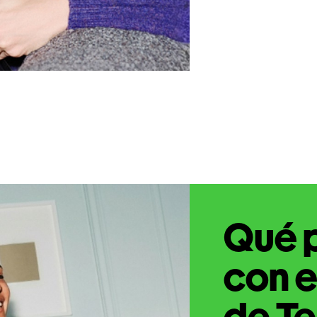
Qué 
con e
de Te