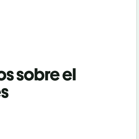
os sobre el
és