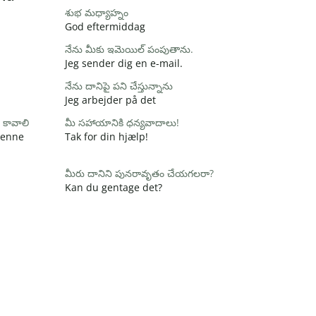
శుభ మధ్యాహ్నం
God eftermiddag
నేను మీకు ఇమెయిల్ పంపుతాను.
Jeg sender dig en e-mail.
నేను దానిపై పని చేస్తున్నాను
Jeg arbejder på det
 కావాలి
మీ సహాయానికి ధన్యవాదాలు!
 denne
Tak for din hjælp!
మీరు దానిని పునరావృతం చేయగలరా?
Kan du gentage det?