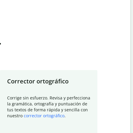
t
Corrector ortográfico
Resumid
Corrige sin esfuerzo. Revisa y perfecciona
Deja que el
la gramática, ortografía y puntuación de
Quillbot si
tus textos de forma rápida y sencilla con
investigació
nuestro
corrector ortográfico
.
electrónico
visión gener