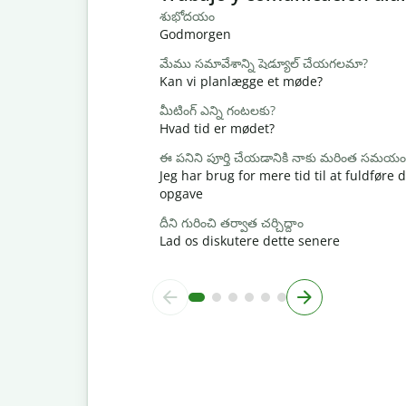
శుభోదయం
Godmorgen
మేము సమావేశాన్ని షెడ్యూల్ చేయగలమా?
Kan vi planlægge et møde?
మీటింగ్ ఎన్ని గంటలకు?
Hvad tid er mødet?
ఈ పనిని పూర్తి చేయడానికి నాకు మరింత సమయం
Jeg har brug for mere tid til at fuldføre
opgave
దీని గురించి తర్వాత చర్చిద్దాం
Lad os diskutere dette senere