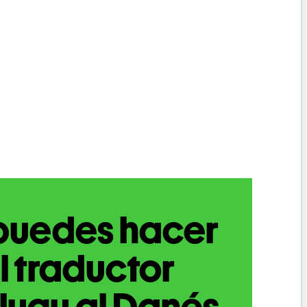
puedes hacer
l traductor
lugu al Danés