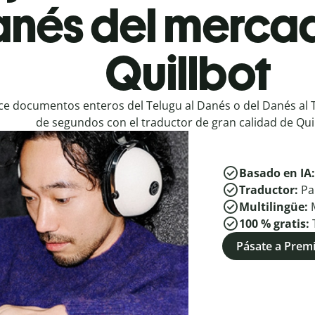
anés del merca
Quillbot
e documentos enteros del Telugu al Danés o del Danés al 
de segundos con el traductor de gran calidad de Quil
Basado en IA
Traductor:
Pa
Multilingüe:
100 % gratis:
Pásate a Pre