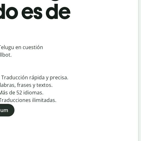
do es de
Telugu en cuestión
lbot.
:
Traducción rápida y precisa.
labras, frases y textos.
Más de
52
idiomas.
Traducciones ilimitadas.
mium