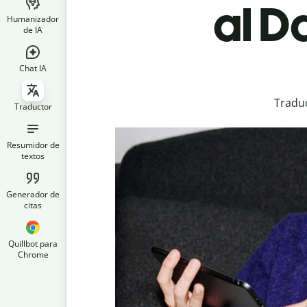
al D
Humanizador
de IA
Chat IA
Traduc
Traductor
Resumidor de
textos
Generador de
citas
Quillbot para
Chrome