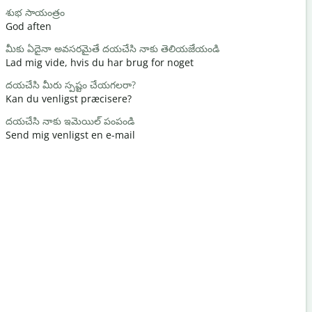
శుభ సాయంత్రం
హలో / హాయ
God aften
Hej / Hej
మీకు ఏదైనా అవసరమైతే దయచేసి నాకు తెలియజేయండి
మీరు ఎలా ఉన
Lad mig vide, hvis du har brug for noget
Hvordan h
దయచేసి మీరు స్పష్టం చేయగలరా?
మీకు స్వాగత
Kan du venligst præcisere?
Du er vel
దయచేసి నాకు ఇమెయిల్ పంపండి
నన్ను క్షమించ
Send mig venligst en e-mail
Undskyld m
సమీప హోటల్
Hvor er de