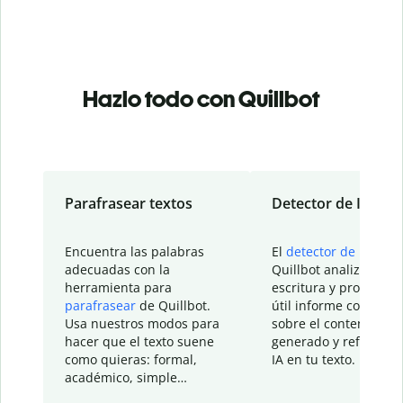
Hazlo todo con Quillbot
Parafrasear textos
Detector de IA
Encuentra las palabras
El
detector de IA
de
adecuadas con la
Quillbot analiza tu
herramienta para
escritura y proporcio
parafrasear
de Quillbot.
útil informe con detal
Usa nuestros modos para
sobre el contenido
hacer que el texto suene
generado y refinado p
como quieras: formal,
IA en tu texto.
académico, simple…