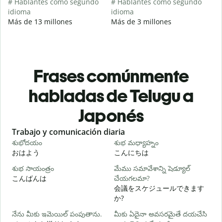
# Hablantes como segundo
# Hablantes como segundo
idioma
idioma
Más de 13 millones
Más de 3 millones
Frases comúnmente
habladas de Telugu a
Japonés
Slide 1 of 6
Trabajo y comunicación diaria
S
శుభోదయం
శుభ మధ్యాహ్నం
హ
おはよう
こんにちは
శుభ సాయంత్రం
మేము సమావేశాన్ని షెడ్యూల్
న
こんばんは
చేయగలమా?
会議をスケジュールできます
శ
か?
నేను మీకు ఇమెయిల్ పంపుతాను.
మీకు ఏదైనా అవసరమైతే దయచేసి