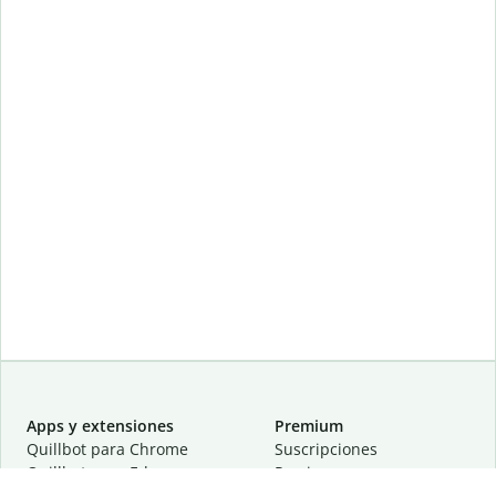
Apps y extensiones
Premium
Quillbot para Chrome
Suscripciones
Quillbot para Edge
Precios
Quillbot para Safari
Para equipos