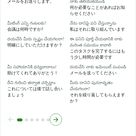
メールをお送りします。
నాకు తెలియజేయండి
మ
何か必要なことがあればお知
らせください
అ
మీటింగ్ ఎన్ని గంటలకు?
నేను దానిపై పని చేస్తున్నాను
会議は何時ですか?
私はそれに取り組んでいます
వ
దయచేసి మీరు స్పష్టం చేయగలరా?
ఈ పనిని పూర్తి చేయడానికి నాకు
明確にしていただけますか？
మరింత సమయం కావాలి
このタスクを完了するにはも
స
う少し時間が必要です
మీ సహాయానికి ధన్యవాదాలు!
దయచేసి నాకు ఇమెయిల్ పంపండి
助けてくれてありがとう！
メールを送ってください
దీని గురించి తర్వాత చర్చిద్దాం
మీరు దానిని పునరావృతం
これについては後で話し合い
చేయగలరా?
ましょう
それを繰り返してもらえます
か？