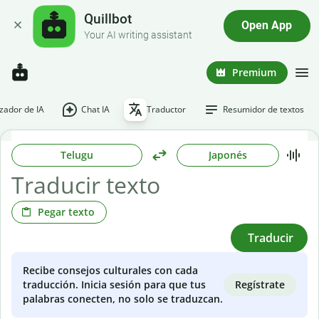
Quillbot
Open App
Your AI writing assistant
Premium
ador de IA
Chat IA
Traductor
Resumidor de textos
Telugu
Japonés
Pegar texto
Traducir
Recibe consejos culturales con cada
Regístrate
traducción. Inicia sesión para que tus
palabras conecten, no solo se traduzcan.