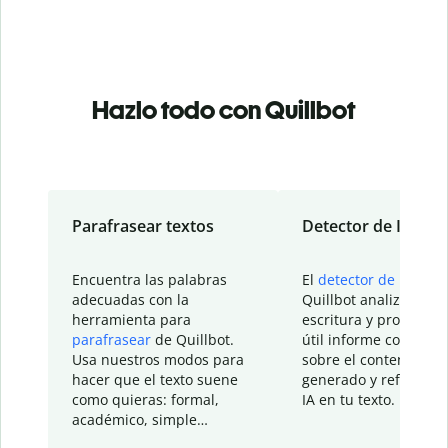
Hazlo todo con Quillbot
Parafrasear textos
Detector de IA
Encuentra las palabras
El
detector de IA
de
adecuadas con la
Quillbot analiza tu
herramienta para
escritura y proporcio
parafrasear
de Quillbot.
útil informe con detal
Usa nuestros modos para
sobre el contenido
hacer que el texto suene
generado y refinado p
como quieras: formal,
IA en tu texto.
académico, simple…