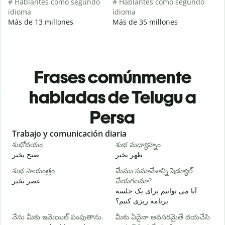
# Hablantes como segundo
# Hablantes como segundo
idioma
idioma
Más de 13 millones
Más de 35 millones
Frases comúnmente
habladas de Telugu a
Persa
Slide 1 of 6
Trabajo y comunicación diaria
S
శుభోదయం
శుభ మధ్యాహ్నం
హ
م
ظهر بخیر
صبح بخیر
శుభ సాయంత్రం
మేము సమావేశాన్ని షెడ్యూల్
న
عصر بخیر
చేయగలమా?
ت
آیا می توانیم برای یک جلسه
శ
برنامه ریزی کنیم؟
ر
నేను మీకు ఇమెయిల్ పంపుతాను.
మీకు ఏదైనా అవసరమైతే దయచేసి
మ