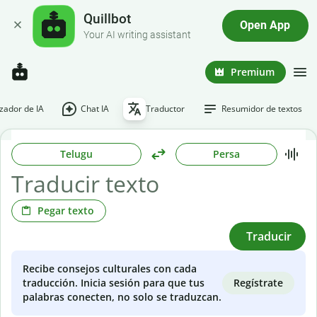
Quillbot
Open App
Your AI writing assistant
Premium
ador de IA
Chat IA
Traductor
Resumidor de textos
Telugu
Persa
Pegar texto
Traducir
Recibe consejos culturales con cada
Regístrate
traducción. Inicia sesión para que tus
palabras conecten, no solo se traduzcan.