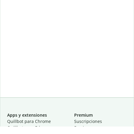
Apps y extensiones
Premium
Quillbot para Chrome
Suscripciones
Quillbot para Edge
Precios
Quillbot para Safari
Para equipos