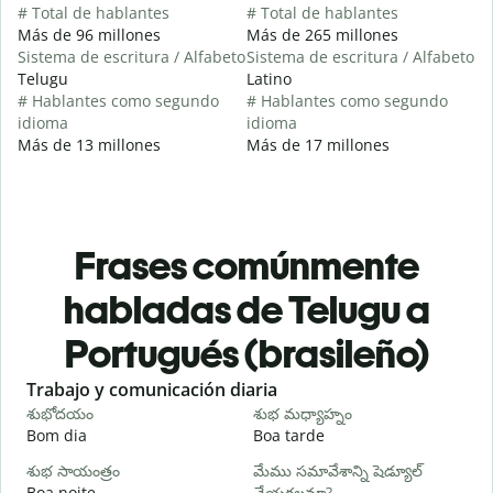
# Total de hablantes
# Total de hablantes
Más de 96 millones
Más de 265 millones
Sistema de escritura / Alfabeto
Sistema de escritura / Alfabeto
Telugu
Latino
# Hablantes como segundo
# Hablantes como segundo
idioma
idioma
Más de 13 millones
Más de 17 millones
Frases comúnmente
habladas de Telugu a
Portugués (brasileño)
Slide 1 of 6
Trabajo y comunicación diaria
S
శుభోదయం
శుభ మధ్యాహ్నం
హ
Bom dia
Boa tarde
O
శుభ సాయంత్రం
మేము సమావేశాన్ని షెడ్యూల్
న
Boa noite
చేయగలమా?