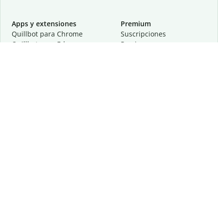
Apps y extensiones
Premium
Quillbot para Chrome
Suscripciones
Quillbot para Edge
Precios
Quillbot para Safari
Para equipos
Quillbot para Android
Afiliación
Quillbot para iOS
Solicita una demostración
Quillbot para Windows
Quillbot para macOS
Quillbot para Word
Herramientas
Empresa
Recursos de escritura
Acerca de
Corrección lingüística
Privacidad
Citas y originalidad
Empleos
Herramientas de IA
Centro de ayuda
Herramientas PDF
Contáctanos
Herramientas para
Recursos
imágenes
Otras herramientas
Herramientas de conversión