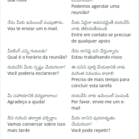
Podemos agendar uma
శ
reunião?
B
నేను మీకు ఇమెయిల్ పంపుతాను.
మీకు ఏదైనా అవసరమైతే దయచేసి
మ
Vou te enviar um e-mail.
నాకు తెలియజేయండి
D
Entre em contato se precisar
de qualquer apoio
అ
S
మీటింగ్ ఎన్ని గంటలకు?
నేను దానిపై పని చేస్తున్నాను
Qual é o horário da reunião?
Estou trabalhando nisso
వ
A
దయచేసి మీరు స్పష్టం చేయగలరా?
ఈ పనిని పూర్తి చేయడానికి నాకు
Você poderia esclarecer?
మరింత సమయం కావాలి
స
Preciso de mais tempo para
O
concluir esta tarefa
p
మీ సహాయానికి ధన్యవాదాలు!
దయచేసి నాకు ఇమెయిల్ పంపండి
Agradeço a ajuda!
Por favor, envie-me um e-
mail
దీని గురించి తర్వాత చర్చిద్దాం
మీరు దానిని పునరావృతం
Vamos conversar sobre isso
చేయగలరా?
mais tarde
Você pode repetir?