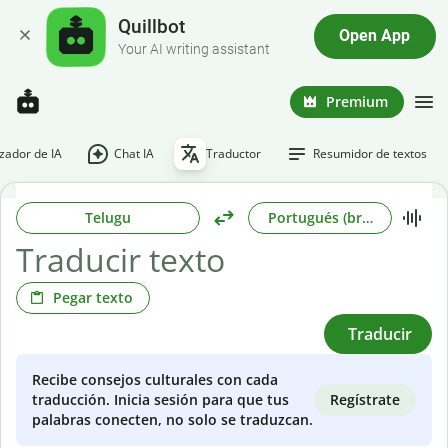
Quillbot
Open App
Your AI writing assistant
Premium
ador de IA
Chat IA
Traductor
Resumidor de textos
Telugu
Portugués (brasileño)
Pegar texto
Traducir
Recibe consejos culturales con cada
Regístrate
traducción. Inicia sesión para que tus
palabras conecten, no solo se traduzcan.