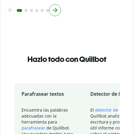
Hazlo todo con Quillbot
Parafrasear textos
Detector de IA
Encuentra las palabras
El
detector de IA
de
adecuadas con la
Quillbot analiza tu
herramienta para
escritura y proporcio
parafrasear
de Quillbot.
útil informe con detal
Usa nuestros modos para
sobre el contenido