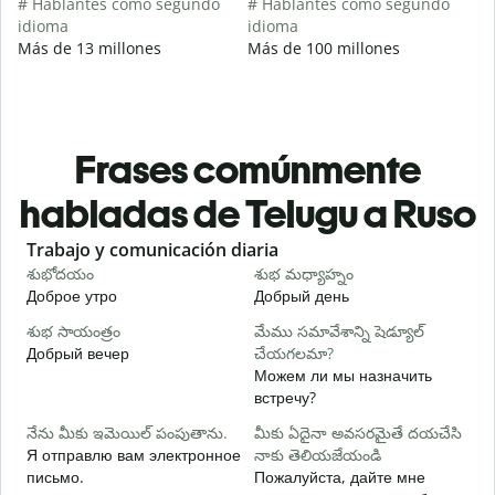
# Hablantes como segundo
# Hablantes como segundo
idioma
idioma
Más de 13 millones
Más de 100 millones
Frases comúnmente
habladas de Telugu a Ruso
Slide 1 of 6
Trabajo y comunicación diaria
S
శుభోదయం
శుభ మధ్యాహ్నం
హ
Доброе утро
Добрый день
П
శుభ సాయంత్రం
మేము సమావేశాన్ని షెడ్యూల్
న
Добрый вечер
చేయగలమా?
М
Можем ли мы назначить
శ
встречу?
Д
నేను మీకు ఇమెయిల్ పంపుతాను.
మీకు ఏదైనా అవసరమైతే దయచేసి
మ
Я отправлю вам электронное
నాకు తెలియజేయండి
П
письмо.
Пожалуйста, дайте мне