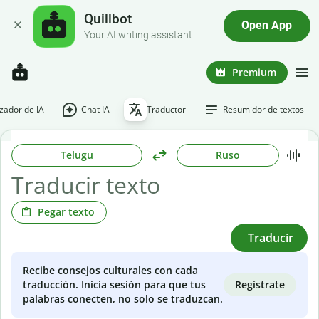
Quillbot
Open App
Your AI writing assistant
Premium
ador de IA
Chat IA
Traductor
Resumidor de textos
Telugu
Ruso
Pegar texto
Traducir
Recibe consejos culturales con cada
Regístrate
traducción. Inicia sesión para que tus
palabras conecten, no solo se traduzcan.