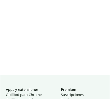
Apps y extensiones
Premium
Quillbot para Chrome
Suscripciones
Quillbot para Edge
Precios
Quillbot para Safari
Para equipos