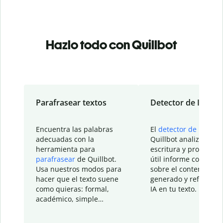
Hazlo todo con Quillbot
Parafrasear textos
Detector de IA
Encuentra las palabras
El
detector de IA
de
adecuadas con la
Quillbot analiza tu
herramienta para
escritura y proporcio
parafrasear
de Quillbot.
útil informe con detal
Usa nuestros modos para
sobre el contenido
hacer que el texto suene
generado y refinado p
como quieras: formal,
IA en tu texto.
académico, simple…