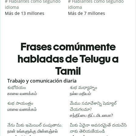
# Hablantes como segundo
# Hablantes como segundo
idioma
idioma
Más de 13 millones
Más de 7 millones
Frases comúnmente
habladas de Telugu a
Tamil
Slide 1 of 6
Trabajo y comunicación diaria
S
శుభోదయం
శుభ మధ్యాహ్నం
హ
காலை வணக்கம்
நல்ல மதியம்
வ
శుభ సాయంత్రం
మేము సమావేశాన్ని షెడ్యూల్
న
மாலை வணக்கம்
చేయగలమా?
எ
சந்திப்பை திட்டமிடலாமா?
శ
నేను మీకు ఇమెయిల్ పంపుతాను.
మీకు ఏదైనా అవసరమైతే దయచేసి
க
நான் உங்களுக்கு மின்னஞ்சல்
నాకు తెలియజేయండి