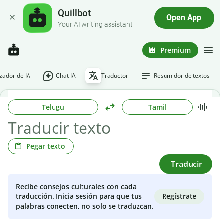
Quillbot
Open App
Your AI writing assistant
Premium
ador de IA
Chat IA
Traductor
Resumidor de textos
Telugu
Tamil
Pegar texto
Traducir
Recibe consejos culturales con cada
Regístrate
traducción. Inicia sesión para que tus
palabras conecten, no solo se traduzcan.