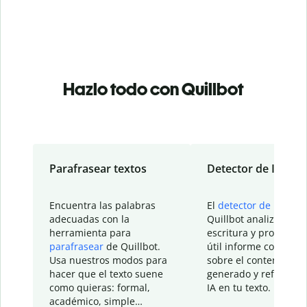
Hazlo todo con Quillbot
Parafrasear textos
Detector de IA
Encuentra las palabras
El
detector de IA
de
adecuadas con la
Quillbot analiza tu
herramienta para
escritura y proporcio
parafrasear
de Quillbot.
útil informe con detal
Usa nuestros modos para
sobre el contenido
hacer que el texto suene
generado y refinado p
como quieras: formal,
IA en tu texto.
académico, simple…