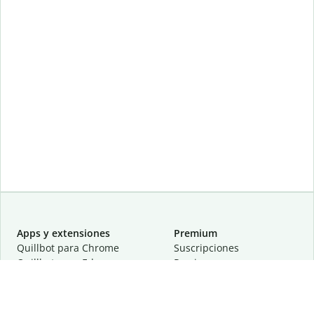
Apps y extensiones
Premium
Quillbot para Chrome
Suscripciones
Quillbot para Edge
Precios
Quillbot para Safari
Para equipos
Quillbot para Android
Afiliación
Quillbot para iOS
Solicita una demostración