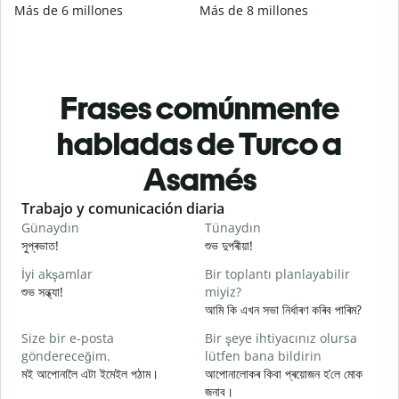
Más de 6 millones
Más de 8 millones
Frases comúnmente
habladas de Turco a
Asamés
Slide 1 of 6
Trabajo y comunicación diaria
S
Günaydın
Tünaydın
M
সুপ্ৰভাত!
শুভ দুপৰীয়া!
ন
İyi akşamlar
Bir toplantı planlayabilir
শুভ সন্ধ্যা!
miyiz?
ম
আমি কি এখন সভা নিৰ্ধাৰণ কৰিব পাৰিম?
G
Size bir e-posta
Bir şeye ihtiyacınız olursa
স
göndereceğim.
lütfen bana bildirin
R
মই আপোনালৈ এটা ইমেইল পঠাম।
আপোনালোকৰ কিবা প্ৰয়োজন হ’লে মোক
আ
জনাব।