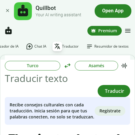
Quillbot
Open App
Your AI writing assistant
Premium
ador de IA
Chat IA
Traductor
Resumidor de textos
Turco
Asamés
Traducir
Recibe consejos culturales con cada
Regístrate
traducción. Inicia sesión para que tus
palabras conecten, no solo se traduzcan.