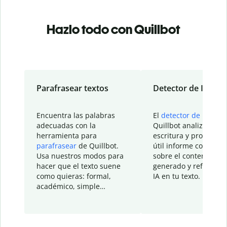
Hazlo todo con Quillbot
Parafrasear textos
Detector de IA
Encuentra las palabras
El
detector de IA
de
adecuadas con la
Quillbot analiza tu
herramienta para
escritura y proporcio
parafrasear
de Quillbot.
útil informe con detal
Usa nuestros modos para
sobre el contenido
hacer que el texto suene
generado y refinado p
como quieras: formal,
IA en tu texto.
académico, simple…