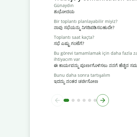
Günaydın
ಶುಭೋದಯ
Bir toplantı planlayabilir miyiz?
ನಾವು ಸಭೆಯನ್ನು ನಿಗದಿಪಡಿಸಬಹುದೇ?
Toplantı saat kaçta?
ಸಭೆ ಎಷ್ಟು ಗಂಟೆಗೆ?
Bu görevi tamamlamak için daha fazla 
ihtiyacım var
ಈ ಕಾರ್ಯವನ್ನು ಪೂರ್ಣಗೊಳಿಸಲು ನನಗೆ ಹೆಚ್ಚಿನ 
Bunu daha sonra tartışalım
ಇದನ್ನು ನಂತರ ಚರ್ಚಿಸೋಣ