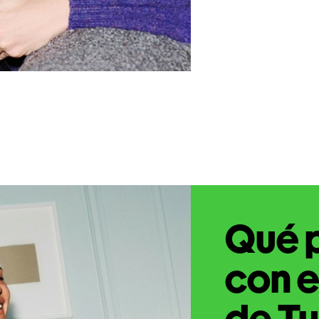
Qué 
con e
de Tu