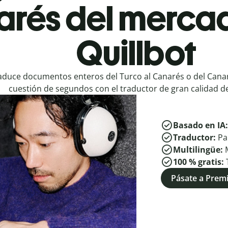
rés del mercad
Quillbot
aduce documentos enteros del Turco al Canarés o del Canar
cuestión de segundos con el traductor de gran calidad de
Basado en IA
Traductor:
Pa
Multilingüe:
100 % gratis:
Pásate a Pre