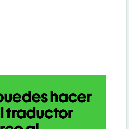
puedes hacer
l traductor
rco al