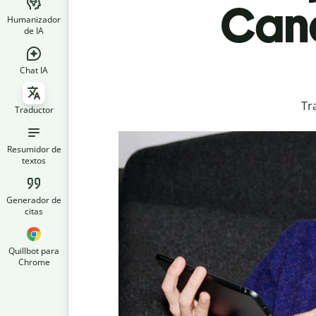
Cana
Humanizador
de IA
Chat IA
Tr
Traductor
Resumidor de
textos
Generador de
citas
Quillbot para
Chrome