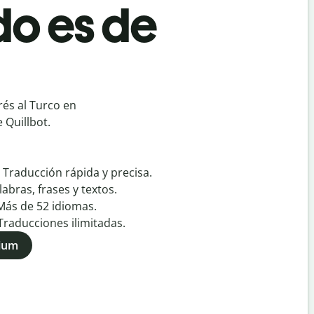
o es de
és al Turco en
 Quillbot.
:
Traducción rápida y precisa.
labras, frases y textos.
Más de
52
idiomas.
Traducciones ilimitadas.
mium