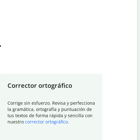
t
Corrector ortográfico
Resumid
Corrige sin esfuerzo. Revisa y perfecciona
Deja que el
la gramática, ortografía y puntuación de
Quillbot si
tus textos de forma rápida y sencilla con
investigació
nuestro
corrector ortográfico
.
electrónico
visión gener