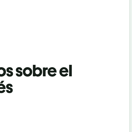
os sobre el
és