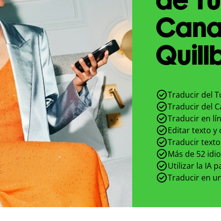
Cana
Quill
Traducir del T
Traducir del C
Traducir en lí
Editar texto y
Traducir texto
Más de 52 idi
Utilizar la IA 
Traducir en un