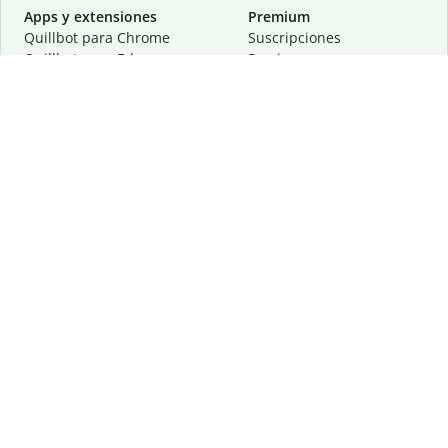
Apps y extensiones
Premium
Quillbot para Chrome
Suscripciones
Quillbot para Edge
Precios
Quillbot para Safari
Para equipos
Quillbot para Android
Afiliación
Quillbot para iOS
Solicita una demostración
Quillbot para Windows
Quillbot para macOS
Quillbot para Word
Herramientas
Empresa
Recursos de escritura
Acerca de
Corrección lingüística
Privacidad
Citas y originalidad
Empleos
Herramientas de IA
Centro de ayuda
Herramientas PDF
Contáctanos
Herramientas para
Recursos
imágenes
Otras herramientas
Herramientas de conversión
Conócenos