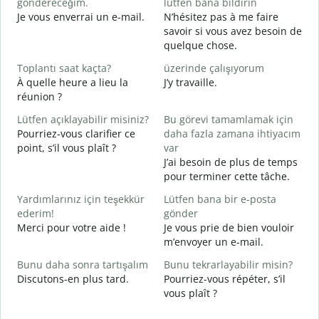
göndereceğim.
lütfen bana bildirin
R
Je vous enverrai un e-mail.
N’hésitez pas à me faire
V
savoir si vous avez besoin de
quelque chose.
E
O
Toplantı saat kaçta?
üzerinde çalışıyorum
À quelle heure a lieu la
J’y travaille.
G
réunion ?
A
Lütfen açıklayabilir misiniz?
Bu görevi tamamlamak için
E
Pourriez-vous clarifier ce
daha fazla zamana ihtiyacım
O
point, s’il vous plaît ?
var
?
J’ai besoin de plus de temps
pour terminer cette tâche.
Yardımlarınız için teşekkür
Lütfen bana bir e-posta
ederim!
gönder
Merci pour votre aide !
Je vous prie de bien vouloir
m’envoyer un e-mail.
Bunu daha sonra tartışalım
Bunu tekrarlayabilir misin?
Discutons-en plus tard.
Pourriez-vous répéter, s’il
vous plaît ?