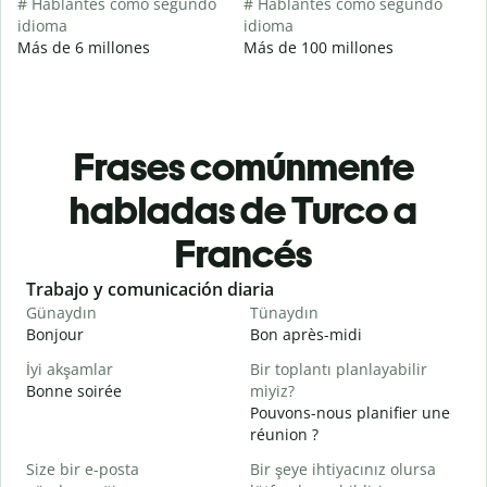
# Hablantes como segundo
# Hablantes como segundo
idioma
idioma
Más de 6 millones
Más de 100 millones
Frases comúnmente
habladas de Turco a
Francés
Slide 1 of 6
Trabajo y comunicación diaria
S
Günaydın
Tünaydın
M
Bonjour
Bon après-midi
B
İyi akşamlar
Bir toplantı planlayabilir
Bonne soirée
miyiz?
Pouvons-nous planifier une
J
réunion ?
G
Size bir e-posta
Bir şeye ihtiyacınız olursa
B