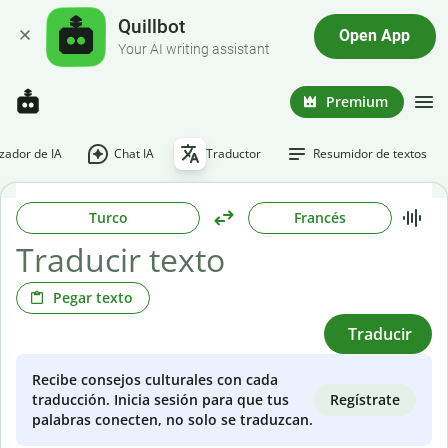
Quillbot
Open App
Your AI writing assistant
Premium
ador de IA
Chat IA
Traductor
Resumidor de textos
Turco
Francés
Pegar texto
Traducir
Recibe consejos culturales con cada
Regístrate
traducción. Inicia sesión para que tus
palabras conecten, no solo se traduzcan.