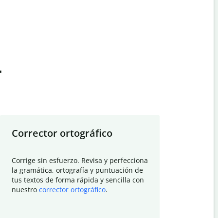
t
Corrector ortográfico
Resumid
Corrige sin esfuerzo. Revisa y perfecciona
Deja que el
la gramática, ortografía y puntuación de
Quillbot si
tus textos de forma rápida y sencilla con
investigació
nuestro
corrector ortográfico
.
electrónico
visión gener