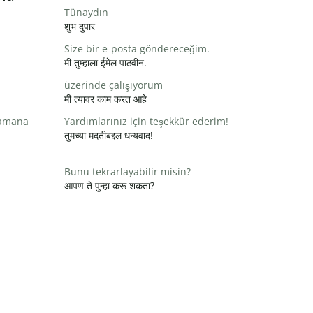
Tünaydın
शुभ दुपार
Size bir e-posta göndereceğim.
मी तुम्हाला ईमेल पाठवीन.
üzerinde çalışıyorum
मी त्यावर काम करत आहे
zamana
Yardımlarınız için teşekkür ederim!
तुमच्या मदतीबद्दल धन्यवाद!
Bunu tekrarlayabilir misin?
आपण ते पुन्हा करू शकता?