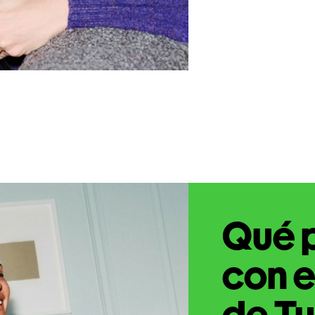
Qué 
con e
de Tu