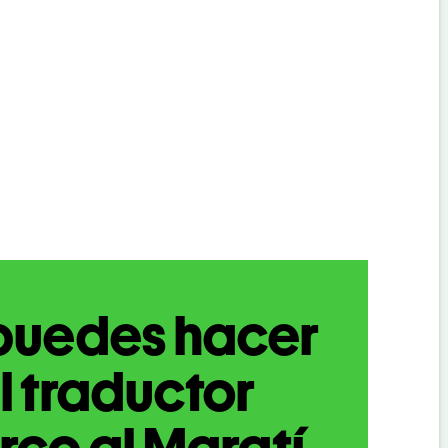
puedes hacer
l traductor
rco al Maratí