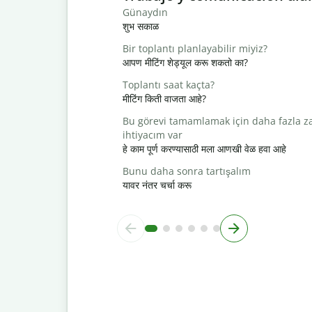
Günaydın
शुभ सकाळ
Bir toplantı planlayabilir miyiz?
आपण मीटिंग शेड्यूल करू शकतो का?
Toplantı saat kaçta?
मीटिंग किती वाजता आहे?
Bu görevi tamamlamak için daha fazla 
ihtiyacım var
हे काम पूर्ण करण्यासाठी मला आणखी वेळ हवा आहे
Bunu daha sonra tartışalım
यावर नंतर चर्चा करू