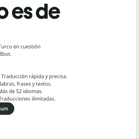
o es de
Turco en cuestión
lbot.
:
Traducción rápida y precisa.
labras, frases y textos.
Más de
52
idiomas.
Traducciones ilimitadas.
mium