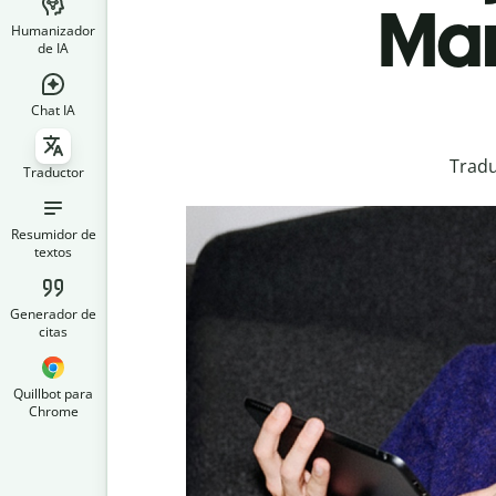
Mar
Humanizador
de IA
Chat IA
Tradu
Traductor
Resumidor de
textos
Generador de
citas
Quillbot para
Chrome