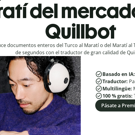
atí del mercad
Quillbot
ce documentos enteros del Turco al Maratí o del Maratí al 
de segundos con el traductor de gran calidad de Quil
Basado en IA
Traductor:
Pa
Multilingüe:
100 % gratis:
Pásate a Pre