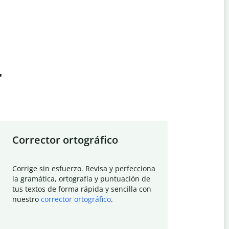
t
Corrector ortográfico
Resumid
Corrige sin esfuerzo. Revisa y perfecciona
Deja que el
la gramática, ortografía y puntuación de
Quillbot si
tus textos de forma rápida y sencilla con
investigació
nuestro
corrector ortográfico
.
electrónico
visión gener