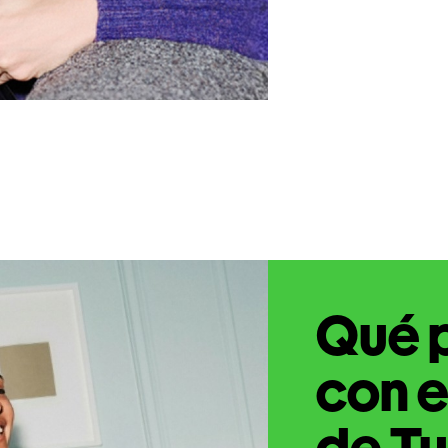
Qué 
con e
de Tu