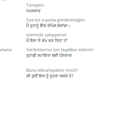
Tünaydın
ਨਮਸਕਾਰ
Size bir e-posta göndereceğim.
ਮੈਂ ਤੁਹਾਨੂੰ ਇੱਕ ਈਮੇਲ ਭੇਜਾਂਗਾ।
üzerinde çalışıyorum
ਮੈਂ ਇਸ 'ਤੇ ਕੰਮ ਕਰ ਰਿਹਾ ਹਾਂ
zamana
Yardımlarınız için teşekkür ederim!
ਤੁਹਾਡੀ ਸਹਾਇਤਾ ਲਈ ਧੰਨਵਾਦ!
Bunu tekrarlayabilir misin?
ਕੀ ਤੁਸੀਂ ਇਸ ਨੂੰ ਦੁਹਰਾ ਸਕਦੇ ਹੋ?