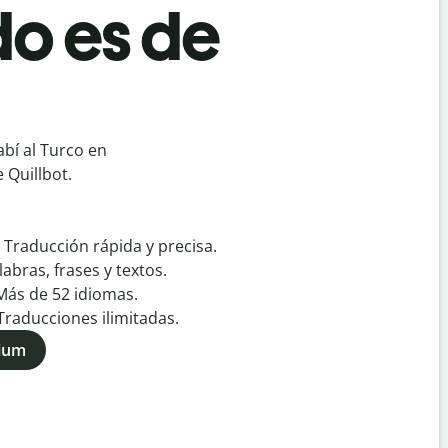
o es de
bí al Turco en
 Quillbot.
:
Traducción rápida y precisa.
labras, frases y textos.
Más de
52
idiomas.
Traducciones ilimitadas.
mium