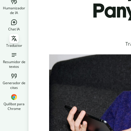
Pany
Humanizador
de IA
Chat IA
Tr
Traductor
Resumidor de
textos
Generador de
citas
Quillbot para
Chrome