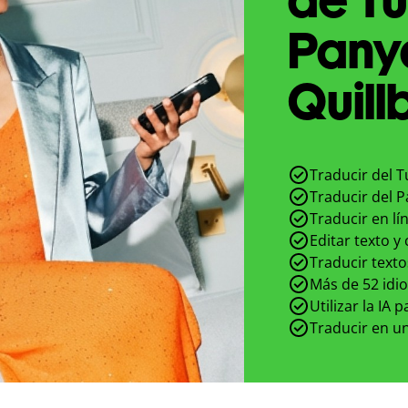
Pany
Quill
Traducir del T
Traducir del P
Traducir en lí
Editar texto y
Traducir texto
Más de 52 idi
Utilizar la IA 
Traducir en un