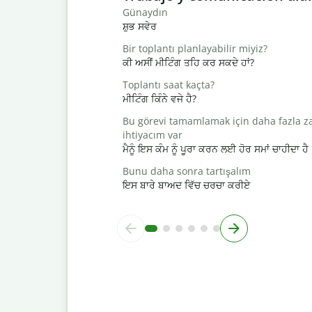
Günaydın
ਸ਼ੁਭ ਸਵੇਰ
Bir toplantı planlayabilir miyiz?
ਕੀ ਅਸੀਂ ਮੀਟਿੰਗ ਤਹਿ ਕਰ ਸਕਦੇ ਹਾਂ?
Toplantı saat kaçta?
ਮੀਟਿੰਗ ਕਿੰਨੇ ਵਜੇ ਹੈ?
Bu görevi tamamlamak için daha fazla 
ihtiyacım var
ਮੈਨੂੰ ਇਸ ਕੰਮ ਨੂੰ ਪੂਰਾ ਕਰਨ ਲਈ ਹੋਰ ਸਮਾਂ ਚਾਹੀਦਾ ਹੈ
Bunu daha sonra tartışalım
ਇਸ ਬਾਰੇ ਬਾਅਦ ਵਿੱਚ ਚਰਚਾ ਕਰੀਏ