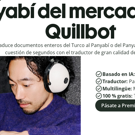
abí del mercad
Quillbot
aduce documentos enteros del Turco al Panyabí o del Panya
cuestión de segundos con el traductor de gran calidad de
Basado en IA
Traductor:
Pa
Multilingüe:
100 % gratis:
Pásate a Pre