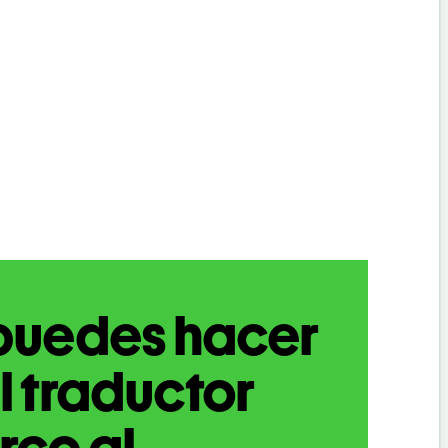
puedes hacer
l traductor
rco al