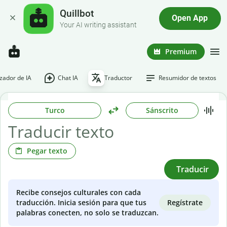
Quillbot
Open App
Your AI writing assistant
Premium
ador de IA
Chat IA
Traductor
Resumidor de textos
Turco
Sánscrito
Pegar texto
Traducir
Recibe consejos culturales con cada
Regístrate
traducción. Inicia sesión para que tus
palabras conecten, no solo se traduzcan.