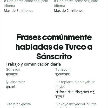
# Hablantes como segundo
# Hablantes como segundo
idioma
idioma
Más de 6 millones
Más de 2 millones
Frases comúnmente
habladas de Turco a
Sánscrito
Slide 1 of 6
Trabajo y comunicación diaria
S
Günaydın
Tünaydın
M
सुप्रभातम्!
शुभमध्यान्हम्!
न
İyi akşamlar
Bir toplantı planlayabilir
शुभसायं!
miyiz?
म
किञ्चिदयं विषयं निश्चितुं मेलनं कर्तुं
शक्नुम:?
G
Size bir e-posta
Bir şeye ihtiyacınız olursa
स