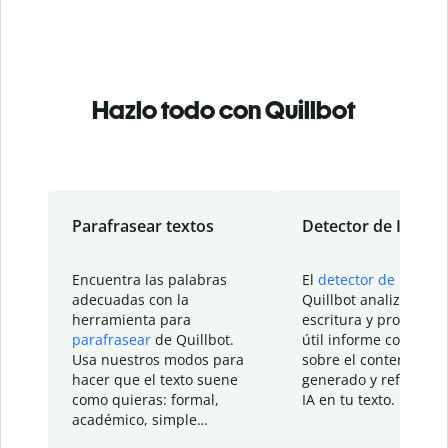
Hazlo todo con Quillbot
Parafrasear textos
Detector de IA
Encuentra las palabras
El
detector de IA
de
adecuadas con la
Quillbot analiza tu
herramienta para
escritura y proporcio
parafrasear
de Quillbot.
útil informe con detal
Usa nuestros modos para
sobre el contenido
hacer que el texto suene
generado y refinado p
como quieras: formal,
IA en tu texto.
académico, simple…