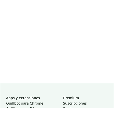
Apps y extensiones
Premium
Quillbot para Chrome
Suscripciones
Quillbot para Edge
Precios
Quillbot para Safari
Para equipos