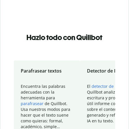
Hazlo todo con Quillbot
Parafrasear textos
Detector de IA
Encuentra las palabras
El
detector de IA
de
adecuadas con la
Quillbot analiza tu
herramienta para
escritura y proporcio
parafrasear
de Quillbot.
útil informe con detal
Usa nuestros modos para
sobre el contenido
hacer que el texto suene
generado y refinado p
como quieras: formal,
IA en tu texto.
académico, simple…