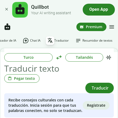
Quillbot
Open App
Your AI writing assistant
Premium
ador de IA
Chat IA
Traductor
Resumidor de textos
Turco
Tailandés
Pegar texto
Traducir
Recibe consejos culturales con cada
Regístrate
traducción. Inicia sesión para que tus
palabras conecten, no solo se traduzcan.