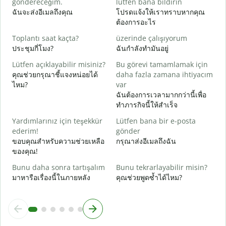
göndereceğim.
lütfen bana bildirin
ด
ฉันจะส่งอีเมลถึงคุณ
โปรดแจ้งให้เราทราบหากคุณ
ต้องการอะไร
E
ใ
Toplantı saat kaçta?
üzerinde çalışıyorum
ประชุมกี่โมง?
ฉันกำลังทำมันอยู่
G
ล
Lütfen açıklayabilir misiniz?
Bu görevi tamamlamak için
คุณช่วยกรุณาชี้แจงหน่อยได้
daha fazla zamana ihtiyacım
E
ไหม?
var
โ
ฉันต้องการเวลามากกว่านี้เพื่อ
ทำภารกิจนี้ให้สำเร็จ
Yardımlarınız için teşekkür
Lütfen bana bir e-posta
ederim!
gönder
ขอบคุณสำหรับความช่วยเหลือ
กรุณาส่งอีเมลถึงฉัน
ของคุณ!
Bunu daha sonra tartışalım
Bunu tekrarlayabilir misin?
มาหารือเรื่องนี้ในภายหลัง
คุณช่วยพูดซ้ำได้ไหม?