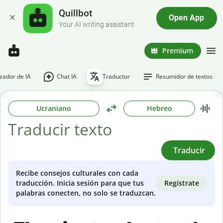
Quillbot
Open App
Your AI writing assistant
Premium
ador de IA
Chat IA
Traductor
Resumidor de textos
Ucraniano
Hebreo
Traducir
Recibe consejos culturales con cada
Regístrate
traducción. Inicia sesión para que tus
palabras conecten, no solo se traduzcan.