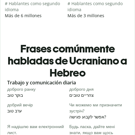
# Hablantes como segundo
# Hablantes como segundo
idioma
idioma
Más de 6 millones
Más de 3 millones
Frases comúnmente
habladas de Ucraniano a
Hebreo
Slide 1 of 6
Trabajo y comunicación diaria
S
доброго ранку
доброго дня
П
י
צהריים טובים
בוקר טוב
добрий вечір
Чи можемо ми призначити
М
ערב טוב
зустріч?
א
אפשר לקבוע פגישה?
Д
Я надішлю вам електронний
Будь ласка, дайте мені
в
лист.
знати, якщо вам щось
ב