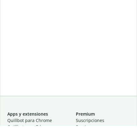
Apps y extensiones
Premium
Quillbot para Chrome
Suscripciones
Quillbot para Edge
Precios
Quillbot para Safari
Para equipos