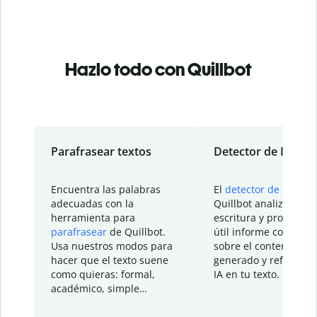
Hazlo todo con Quillbot
Parafrasear textos
Detector de IA
Encuentra las palabras
El
detector de IA
de
adecuadas con la
Quillbot analiza tu
herramienta para
escritura y proporcio
parafrasear
de Quillbot.
útil informe con detal
Usa nuestros modos para
sobre el contenido
hacer que el texto suene
generado y refinado p
como quieras: formal,
IA en tu texto.
académico, simple…