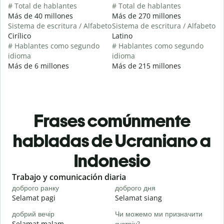
# Total de hablantes
# Total de hablantes
Más de 40 millones
Más de 270 millones
Sistema de escritura / Alfabeto
Sistema de escritura / Alfabeto
Cirílico
Latino
# Hablantes como segundo
# Hablantes como segundo
idioma
idioma
Más de 6 millones
Más de 215 millones
Frases comúnmente
habladas de Ucraniano a
Indonesio
Slide 1 of 6
Trabajo y comunicación diaria
S
доброго ранку
доброго дня
П
Selamat pagi
Selamat siang
H
добрий вечір
Чи можемо ми призначити
М
Selamat malam
зустріч?
N