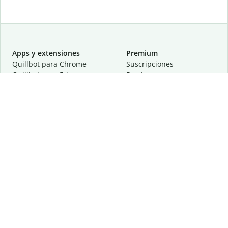
Apps y extensiones
Premium
Quillbot para Chrome
Suscripciones
Quillbot para Edge
Precios
Quillbot para Safari
Para equipos
Quillbot para Android
Afiliación
Quillbot para iOS
Solicita una demostración
Quillbot para Windows
Quillbot para macOS
Quillbot para Word
Herramientas
Empresa
Recursos de escritura
Acerca de
Corrección lingüística
Privacidad
Citas y originalidad
Empleos
Herramientas de IA
Centro de ayuda
Herramientas PDF
Contáctanos
Herramientas para
Recursos
imágenes