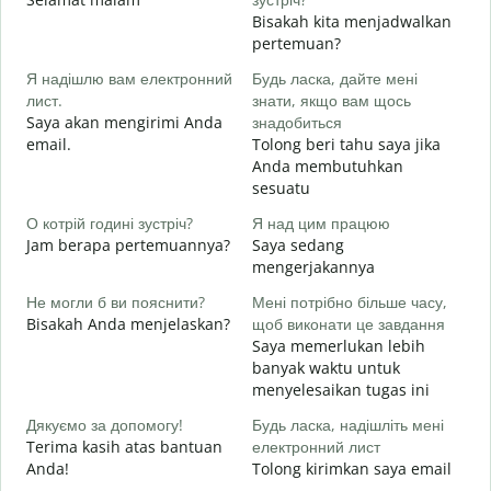
Bisakah kita menjadwalkan
Д
pertemuan?
в
Я надішлю вам електронний
Будь ласка, дайте мені
S
лист.
знати, якщо вам щось
Saya akan mengirimi Anda
знадобиться
Н
email.
Tolong beri tahu saya jika
T
Anda membutuhkan
sesuatu
т
Y
О котрій годині зустріч?
Я над цим працюю
Jam berapa pertemuannya?
Saya sedang
д
mengerjakannya
S
Не могли б ви пояснити?
Мені потрібно більше часу,
Bisakah Anda menjelaskan?
щоб виконати це завдання
Д
Saya memerlukan lebih
г
banyak waktu untuk
D
menyelesaikan tugas ini
Дякуємо за допомогу!
Будь ласка, надішліть мені
Terima kasih atas bantuan
електронний лист
Anda!
Tolong kirimkan saya email