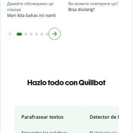
Давайте обговоримо це
Ви можете повторити це?
пізніше
Bisa diulang?
Mari kita bahas ini nanti
Hazlo todo con Quillbot
Parafrasear textos
Detector de IA
Encuentra las palabras
El
detector de IA
de