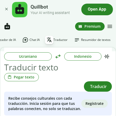
Quillbot
Open App
Your AI writing assistant
Premium
ador de IA
Chat IA
Traductor
Resumidor de textos
Ucraniano
Indonesio
Pegar texto
Traducir
Recibe consejos culturales con cada
Regístrate
traducción. Inicia sesión para que tus
palabras conecten, no solo se traduzcan.