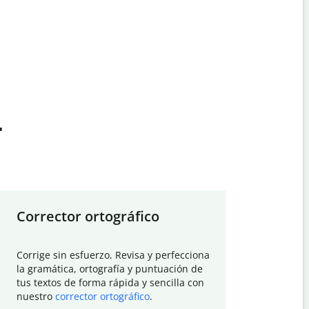
t
Corrector ortográfico
Resumid
Corrige sin esfuerzo. Revisa y perfecciona
Deja que el
la gramática, ortografía y puntuación de
Quillbot si
tus textos de forma rápida y sencilla con
investigació
nuestro
corrector ortográfico
.
electrónico