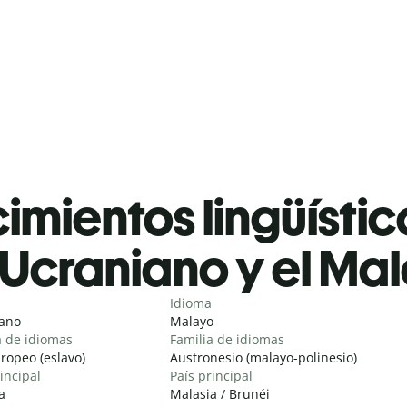
mientos lingüístic
Ucraniano y el Ma
Idioma
ano
Malayo
a de idiomas
Familia de idiomas
ropeo (eslavo)
Austronesio (malayo-polinesio)
incipal
País principal
a
Malasia / Brunéi