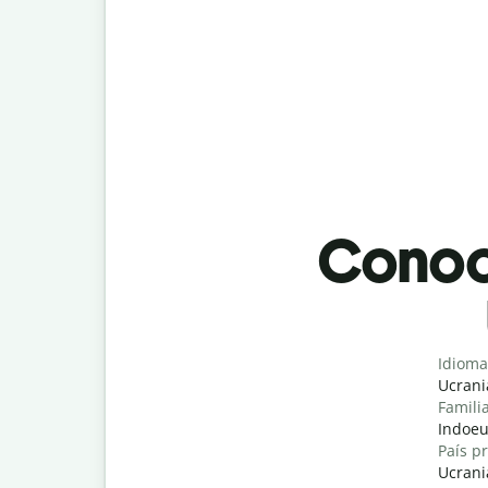
Conoci
Idioma
Ucrani
Famili
Indoeu
País pr
Ucrani