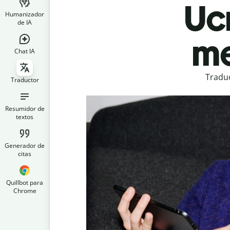
Uc
Humanizador
de IA
me
Chat IA
Traduc
Traductor
Resumidor de
textos
Generador de
citas
Quillbot para
Chrome