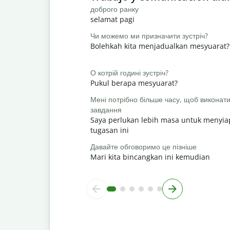
доброго ранку
selamat pagi
Чи можемо ми призначити зустріч?
Bolehkah kita menjadualkan mesyuarat?
О котрій годині зустріч?
Pukul berapa mesyuarat?
Мені потрібно більше часу, щоб виконат
завдання
Saya perlukan lebih masa untuk menyi
tugasan ini
Давайте обговоримо це пізніше
Mari kita bincangkan ini kemudian