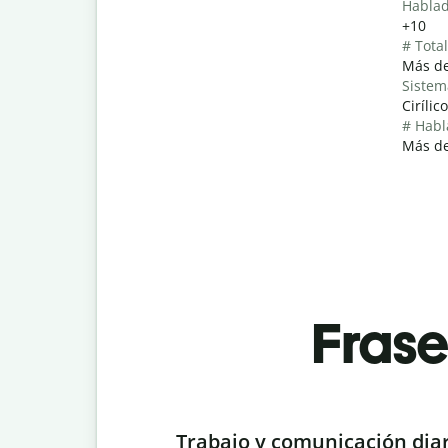
Hablad
+10
# Tota
Más de
Sistem
Cirílico
# Habl
Más de
Fras
Slide 1 of 6
Trabajo y comunicación dia