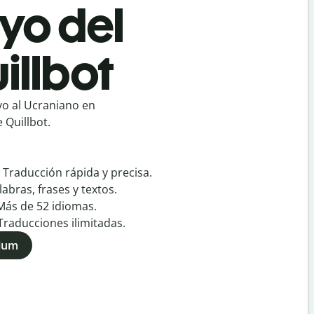
yo del
illbot
o al Ucraniano en
 Quillbot.
:
Traducción rápida y precisa.
labras, frases y textos.
Más de
52
idiomas.
Traducciones ilimitadas.
mium