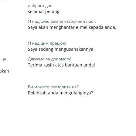
доброго дня
selamat petang
Я надішлю вам електронний лист.
Saya akan menghantar e-mel kepada anda.
Я над цим працюю
Saya sedang mengusahakannya
и це
Дякуємо за допомогу!
Terima kasih atas bantuan anda!
apkan
Ви можете повторити це?
Bolehkah anda mengulanginya?