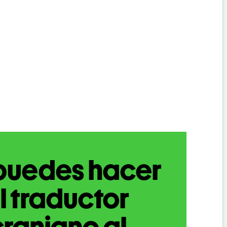
puedes hacer
l traductor
raniano al