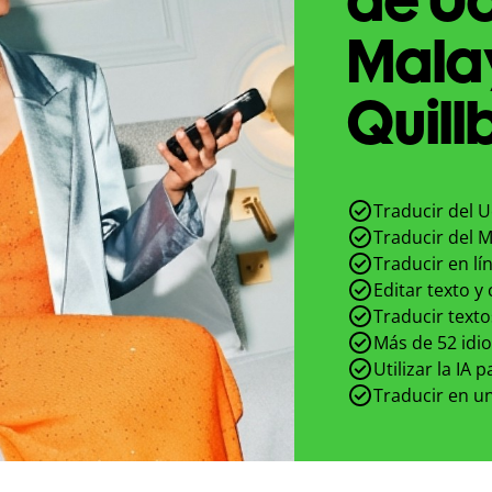
Mala
Quill
Traducir del 
Traducir del 
Traducir en lí
Editar texto y
Traducir texto
Más de 52 idi
Utilizar la IA 
Traducir en un