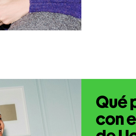
Qué 
con e
de Uc