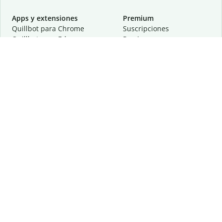
Apps y extensiones
Premium
Quillbot para Chrome
Suscripciones
Quillbot para Edge
Precios
Quillbot para Safari
Para equipos
Quillbot para Android
Afiliación
Quillbot para iOS
Solicita una demostración
Quillbot para Windows
Quillbot para macOS
Quillbot para Word
Herramientas
Empresa
Recursos de escritura
Acerca de
Corrección lingüística
Privacidad
Citas y originalidad
Empleos
Herramientas de IA
Centro de ayuda
Herramientas PDF
Contáctanos
Herramientas para
Recursos
imágenes
Otras herramientas
Herramientas de conversión