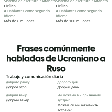
Sistema de escritura / Alfabeto
Sistema de escritura / Alfabeto
Cirílico
Cirílico
# Hablantes como segundo
# Hablantes como segundo
idioma
idioma
Más de 6 millones
Más de 100 millones
Frases comúnmente
habladas de Ucraniano a
Ruso
Slide 1 of 6
Trabajo y comunicación diaria
S
доброго ранку
доброго дня
П
Доброе утро
Добрый день
П
добрий вечір
Чи можемо ми призначити
М
Добрый вечер
зустріч?
М
Можем ли мы назначить
Д
встречу?