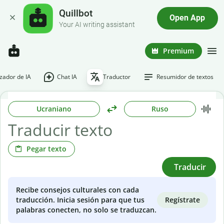
Quillbot
Open App
Your AI writing assistant
Premium
ador de IA
Chat IA
Traductor
Resumidor de textos
Ucraniano
Ruso
Pegar texto
Traducir
Recibe consejos culturales con cada
Regístrate
traducción. Inicia sesión para que tus
palabras conecten, no solo se traduzcan.