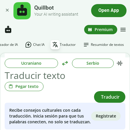
Quillbot
Open App
Your AI writing assistant
Premium
ador de IA
Chat IA
Traductor
Resumidor de textos
Ucraniano
Serbio
Pegar texto
Traducir
Recibe consejos culturales con cada
Regístrate
traducción. Inicia sesión para que tus
palabras conecten, no solo se traduzcan.