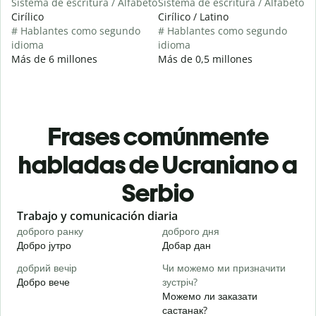
Sistema de escritura / Alfabeto
Sistema de escritura / Alfabeto
Cirílico
Cirílico / Latino
# Hablantes como segundo
# Hablantes como segundo
idioma
idioma
Más de 6 millones
Más de 0,5 millones
Frases comúnmente
habladas de Ucraniano a
Serbio
Slide 1 of 6
Trabajo y comunicación diaria
S
доброго ранку
доброго дня
П
Добро јутро
Добар дан
З
добрий вечір
Чи можемо ми призначити
М
Добро вече
зустріч?
З
Можемо ли заказати
Д
састанак?