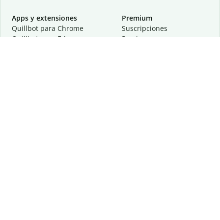
Apps y extensiones
Premium
Quillbot para Chrome
Suscripciones
Quillbot para Edge
Precios
Quillbot para Safari
Para equipos
Quillbot para Android
Afiliación
Quillbot para iOS
Solicita una demostración
Quillbot para Windows
Quillbot para macOS
Quillbot para Word
Herramientas
Empresa
Recursos de escritura
Acerca de
Corrección lingüística
Privacidad
Citas y originalidad
Empleos
Herramientas de IA
Centro de ayuda
Herramientas PDF
Contáctanos
Herramientas para
Recursos
imágenes
Otras herramientas
Herramientas de conversión