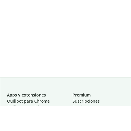
Apps y extensiones
Premium
Quillbot para Chrome
Suscripciones
Quillbot para Edge
Precios
Quillbot para Safari
Para equipos
Quillbot para Android
Afiliación
Quillbot para iOS
Solicita una demostración