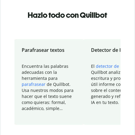
Hazlo todo con Quillbot
Parafrasear textos
Detector de IA
Encuentra las palabras
El
detector de IA
de
adecuadas con la
Quillbot analiza tu
herramienta para
escritura y proporcio
parafrasear
de Quillbot.
útil informe con detal
Usa nuestros modos para
sobre el contenido
hacer que el texto suene
generado y refinado p
como quieras: formal,
IA en tu texto.
académico, simple…