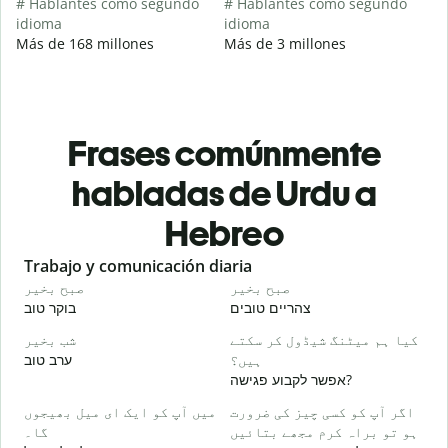
# Hablantes como segundo
# Hablantes como segundo
idioma
idioma
Más de 168 millones
Más de 3 millones
Frases comúnmente
habladas de Urdu a
Hebreo
Slide 1 of 6
Trabajo y comunicación diaria
S
و
صبح بخیر
صبح بخیر
י
צהריים טובים
בוקר טוב
۔
کیا ہم میٹنگ شیڈول کر سکتے
شب بخیر
א
ہیں؟
ערב טוב
אפשר לקבוע פגישה?
گ
ב
اگر آپ کو کسی چیز کی ضرورت
میں آپ کو ایک ای میل بھیجوں
ہو تو براہ کرم مجھے بتائیں
گا۔
۔