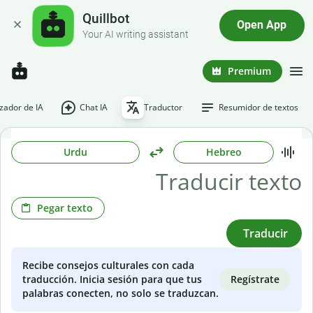
Quillbot
Open App
Your AI writing assistant
Premium
ador de IA
Chat IA
Traductor
Resumidor de textos
Urdu
Hebreo
Pegar texto
Traducir
Recibe consejos culturales con cada
Regístrate
traducción. Inicia sesión para que tus
palabras conecten, no solo se traduzcan.