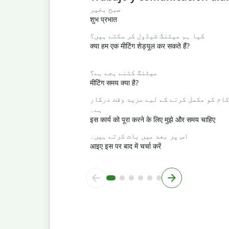
صبح بخیر
शुभ प्रभात
کیا ہم میٹنگ شیڈول کر سکتے ہیں؟
क्या हम एक मीटिंग शेड्यूल कर सकते हैं?
میٹنگ کتنے بجے ہے؟
मीटिंग समय क्या है?
کام کو مکمل کرنے کے لیے مزید وقت درکار
ہے۔
इस कार्य को पूरा करने के लिए मुझे और समय चाहिए
اس پر بعد میں بات کرتے ہیں۔
आइए इस पर बाद में चर्चा करें