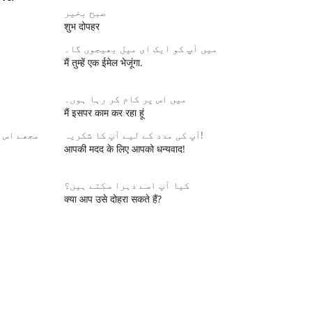
صبح بخیر
शुभ दोपहर
میں آپ کو ایک ای میل بھیجوں گا۔
मैं तुम्हें एक ईमेल भेजूंगा.
میں اس پر کام کر رہا ہوں۔
मैं इसपर काम कर रहा हूं
آپ کی مدد کے لیے آپ کا شکریہ!
مجھے اس 
आपकी मदद के लिए आपको धन्यवाद!
کیا آپ اسے دہرا سکتے ہیں؟
क्या आप उसे दोहरा सकते हैं?