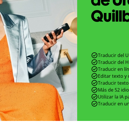
Quill
Traducir del U
Traducir del H
Traducir en lí
Editar texto y
Traducir texto
Más de 52 idi
Utilizar la IA 
Traducir en un