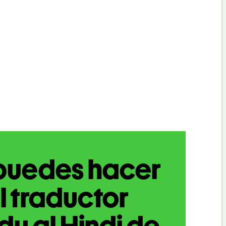
puedes hacer
l traductor
du al Hindi de