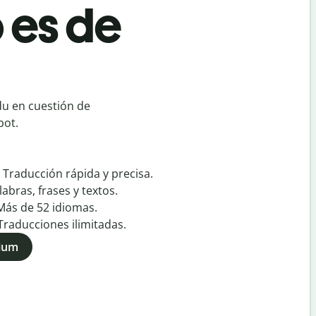
 es de
du en cuestión de
bot.
:
Traducción rápida y precisa.
labras, frases y textos.
Más de
52
idiomas.
Traducciones ilimitadas.
mium