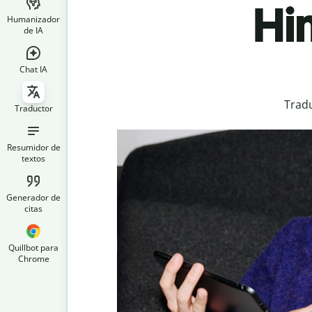
Hi
Humanizador
de IA
Chat IA
Tradu
Traductor
Resumidor de
textos
Generador de
citas
Quillbot para
Chrome