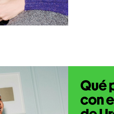
Qué 
con e
de Ur