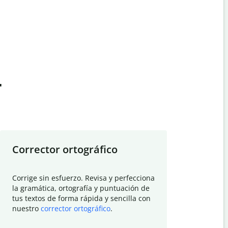
t
Corrector ortográfico
Resumid
Corrige sin esfuerzo. Revisa y perfecciona
Deja que el
la gramática, ortografía y puntuación de
Quillbot si
tus textos de forma rápida y sencilla con
investigació
nuestro
corrector ortográfico
.
electrónico
visión gener