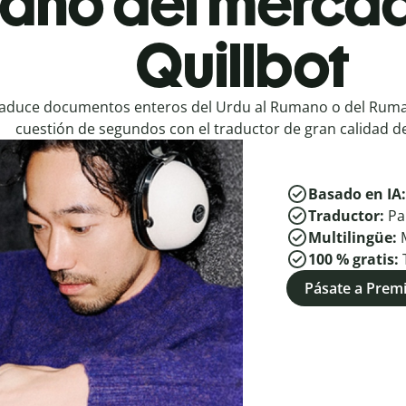
ano del mercad
Quillbot
aduce documentos enteros del Urdu al Rumano o del Ruma
cuestión de segundos con el traductor de gran calidad de
Basado en IA
Traductor:
Pa
Multilingüe:
100 % gratis:
Pásate a Pre