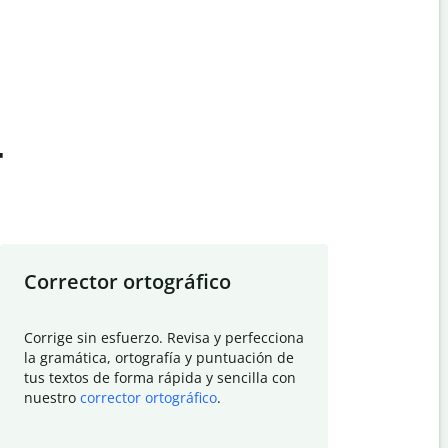
t
Corrector ortográfico
Resumid
Corrige sin esfuerzo. Revisa y perfecciona
Deja que el
la gramática, ortografía y puntuación de
Quillbot si
tus textos de forma rápida y sencilla con
investigació
nuestro
corrector ortográfico
.
electrónico
visión gener