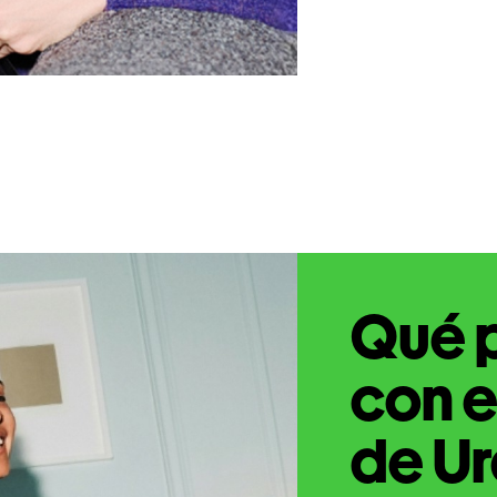
Qué 
con e
de Ur