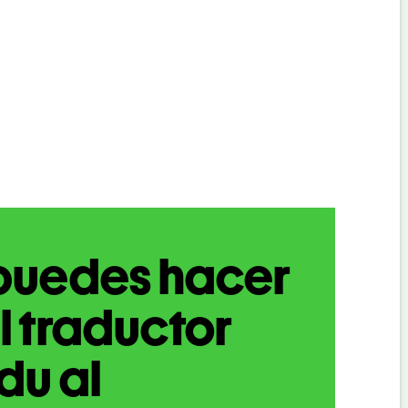
puedes hacer
l traductor
du al