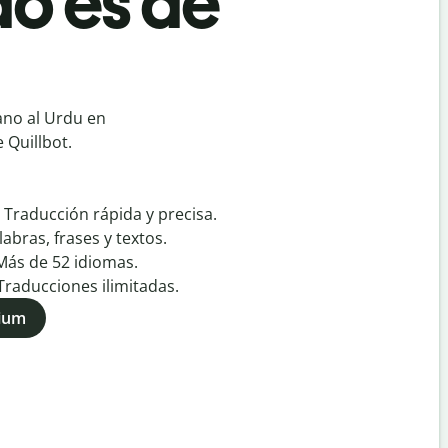
o es de
no al Urdu en
 Quillbot.
:
Traducción rápida y precisa.
labras, frases y textos.
Más de
52
idiomas.
Traducciones ilimitadas.
mium