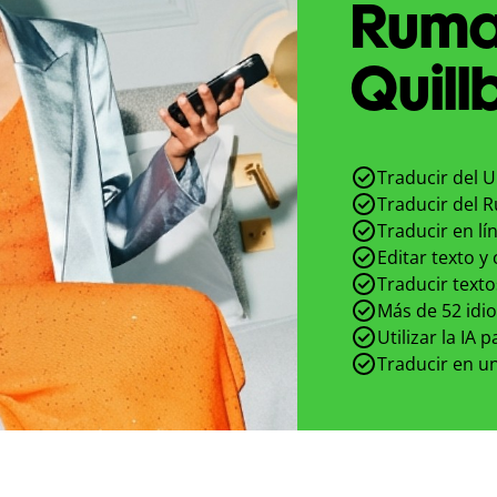
Ruma
Quill
Traducir del 
Traducir del 
Traducir en lí
Editar texto y
Traducir texto
Más de 52 idi
Utilizar la IA 
Traducir en un