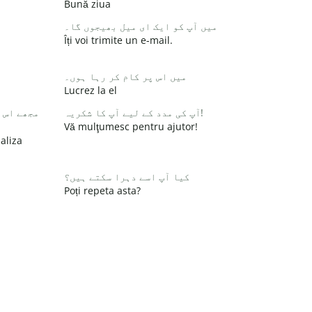
Bună ziua
میں آپ کو ایک ای میل بھیجوں گا۔
Îți voi trimite un e-mail.
میں اس پر کام کر رہا ہوں۔
Lucrez la el
آپ کی مدد کے لیے آپ کا شکریہ!
مجھے اس 
Vă mulţumesc pentru ajutor!
aliza
کیا آپ اسے دہرا سکتے ہیں؟
Poți repeta asta?