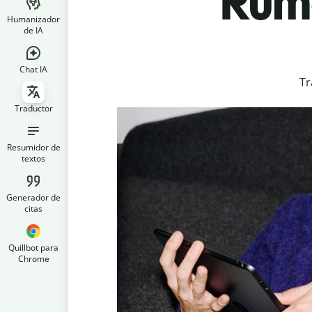
Rum
Humanizador
de IA
Chat IA
Tr
Traductor
Resumidor de
textos
Generador de
citas
Quillbot para
Chrome