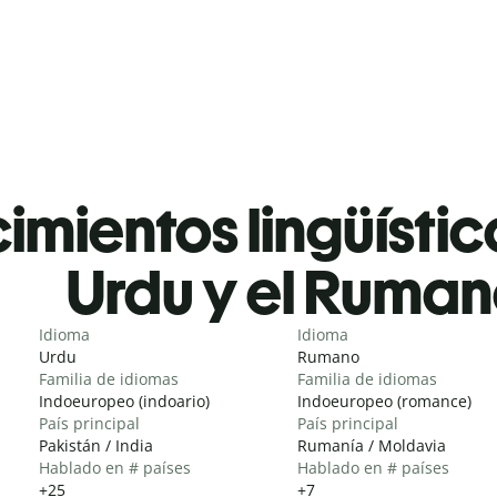
mientos lingüístic
Urdu y el Ruma
Idioma
Idioma
Urdu
Rumano
Familia de idiomas
Familia de idiomas
Indoeuropeo (indoario)
Indoeuropeo (romance)
País principal
País principal
Pakistán / India
Rumanía / Moldavia
Hablado en # países
Hablado en # países
+25
+7