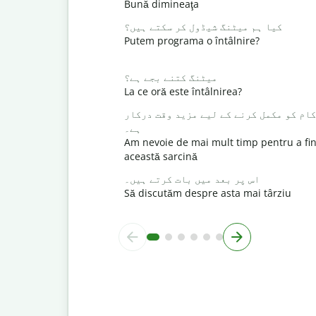
Bună dimineaţa
کیا ہم میٹنگ شیڈول کر سکتے ہیں؟
Putem programa o întâlnire?
میٹنگ کتنے بجے ہے؟
La ce oră este întâlnirea?
کام کو مکمل کرنے کے لیے مزید وقت درکار
ہے۔
Am nevoie de mai mult timp pentru a fin
această sarcină
اس پر بعد میں بات کرتے ہیں۔
Să discutăm despre asta mai târziu