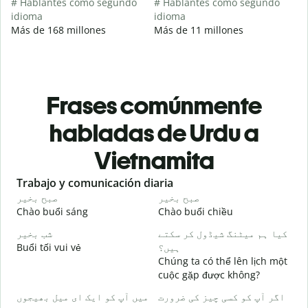
# Hablantes como segundo
# Hablantes como segundo
idioma
idioma
Más de 168 millones
Más de 11 millones
Frases comúnmente
habladas de Urdu a
Vietnamita
Slide 1 of 6
Trabajo y comunicación diaria
S
و
صبح بخیر
صبح بخیر
Chào buổi sáng
Chào buổi chiều
X
۔
کیا ہم میٹنگ شیڈول کر سکتے
شب بخیر
Buổi tối vui vẻ
ہیں؟
T
Chúng ta có thể lên lịch một
گ
cuộc gặp được không?
C
میں آپ کو ایک ای میل بھیجوں
اگر آپ کو کسی چیز کی ضرورت
t