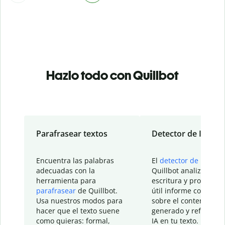
Hazlo todo con Quillbot
Parafrasear textos
Detector de IA
Encuentra las palabras
El
detector de IA
de
adecuadas con la
Quillbot analiza tu
herramienta para
escritura y proporcio
parafrasear
de Quillbot.
útil informe con detal
Usa nuestros modos para
sobre el contenido
hacer que el texto suene
generado y refinado p
como quieras: formal,
IA en tu texto.