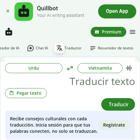
Quillbot
Open App
Your AI writing assistant
Premium
ador de IA
Chat IA
Traductor
Resumidor de textos
Urdu
Vietnamita
Pegar texto
Traducir
Recibe consejos culturales con cada
Regístrate
traducción. Inicia sesión para que tus
palabras conecten, no solo se traduzcan.