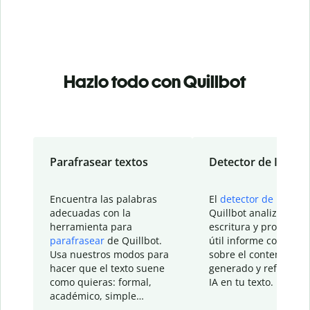
Hazlo todo con Quillbot
Parafrasear textos
Detector de IA
Encuentra las palabras
El
detector de IA
de
adecuadas con la
Quillbot analiza tu
herramienta para
escritura y proporcio
parafrasear
de Quillbot.
útil informe con detal
Usa nuestros modos para
sobre el contenido
hacer que el texto suene
generado y refinado p
como quieras: formal,
IA en tu texto.
académico, simple…