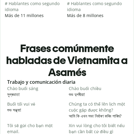
# Hablantes como segundo
# Hablantes como segundo
idioma
idioma
Más de 11 millones
Más de 8 millones
Frases comúnmente
habladas de Vietnamita a
Asamés
Slide 1 of 6
Trabajo y comunicación diaria
S
Chào buổi sáng
Chào buổi chiều
X
সুপ্ৰভাত!
শুভ দুপৰীয়া!
ন
Buổi tối vui vẻ
Chúng ta có thể lên lịch một
T
শুভ সন্ধ্যা!
cuộc gặp được không?
ম
আমি কি এখন সভা নিৰ্ধাৰণ কৰিব পাৰিম?
C
Tôi sẽ gửi cho bạn một
Xin vui lòng cho tôi biết nếu
t
email.
bạn cần bất cứ điều gì
স