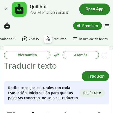
Quillbot
Open App
Your AI writing assistant
Premium
ador de IA
Chat IA
Traductor
Resumidor de textos
Vietnamita
Asamés
Traducir
Recibe consejos culturales con cada
Regístrate
traducción. Inicia sesión para que tus
palabras conecten, no solo se traduzcan.