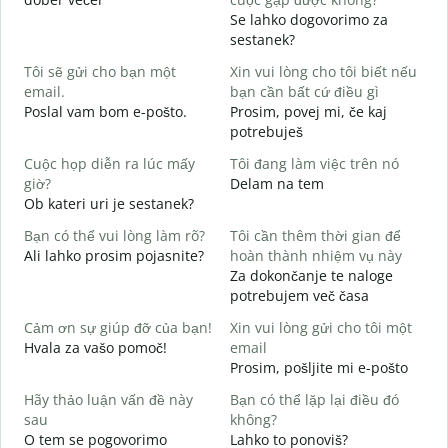
Se lahko dogovorimo za
C
sestanek?
t
Tôi sẽ gửi cho bạn một
Xin vui lòng cho tôi biết nếu
D
email.
bạn cần bất cứ điều gì
K
Poslal vam bom e-pošto.
Prosim, povej mi, če kaj
V
potrebuješ
C
Cuộc họp diễn ra lúc mấy
Tôi đang làm việc trên nó
d
giờ?
Delam na tem
Ob kateri uri je sestanek?
T
A
Bạn có thể vui lòng làm rõ?
Tôi cần thêm thời gian để
Ali lahko prosim pojasnite?
hoàn thành nhiệm vụ này
K
Za dokončanje te naloge
K
potrebujem več časa
Cảm ơn sự giúp đỡ của bạn!
Xin vui lòng gửi cho tôi một
Hvala za vašo pomoč!
email
Prosim, pošljite mi e-pošto
Hãy thảo luận vấn đề này
Bạn có thể lặp lại điều đó
sau
không?
O tem se pogovorimo
Lahko to ponoviš?