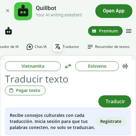
Quillbot
Open App
Your AI writing assistant
Premium
ador de IA
Chat IA
Traductor
Resumidor de textos
Vietnamita
Esloveno
Pegar texto
Traducir
Recibe consejos culturales con cada
Regístrate
traducción. Inicia sesión para que tus
palabras conecten, no solo se traduzcan.