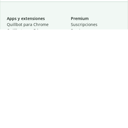
Apps y extensiones
Premium
Quillbot para Chrome
Suscripciones
Quillbot para Edge
Precios
Quillbot para Safari
Para equipos
Quillbot para Android
Afiliación
Quillbot para iOS
Solicita una demostración
Quillbot para Windows
Quillbot para macOS
Quillbot para Word
Herramientas
Empresa
Recursos de escritura
Acerca de
Corrección lingüística
Privacidad
Citas y originalidad
Empleos
Herramientas de IA
Centro de ayuda
Herramientas PDF
Contáctanos
Herramientas para
Recursos
imágenes
Otras herramientas
Herramientas de conversión