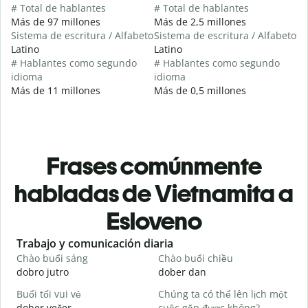
# Total de hablantes
# Total de hablantes
Más de 97 millones
Más de 2,5 millones
Sistema de escritura / Alfabeto
Sistema de escritura / Alfabeto
Latino
Latino
# Hablantes como segundo
# Hablantes como segundo
idioma
idioma
Más de 11 millones
Más de 0,5 millones
Frases comúnmente
habladas de Vietnamita a
Esloveno
Slide 1 of 6
Trabajo y comunicación diaria
S
Chào buổi sáng
Chào buổi chiều
X
dobro jutro
dober dan
Ž
Buổi tối vui vẻ
Chúng ta có thể lên lịch một
T
dober večer
cuộc gặp được không?
m