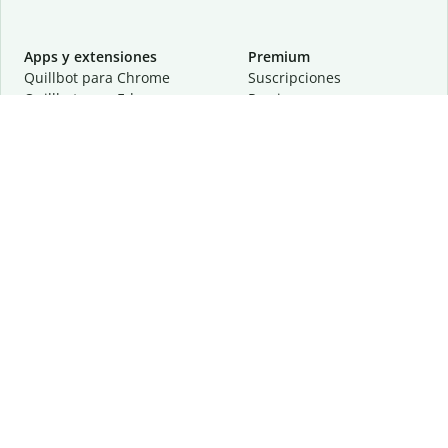
Apps y extensiones
Premium
Quillbot para Chrome
Suscripciones
Quillbot para Edge
Precios
Quillbot para Safari
Para equipos
Quillbot para Android
Afiliación
Quillbot para iOS
Solicita una demostración
Quillbot para Windows
Quillbot para macOS
Quillbot para Word
Herramientas
Empresa
Recursos de escritura
Acerca de
Corrección lingüística
Privacidad
Citas y originalidad
Empleos
Herramientas de IA
Centro de ayuda
Herramientas PDF
Contáctanos
Herramientas para
Recursos
imágenes
Otras herramientas
Herramientas de conversión