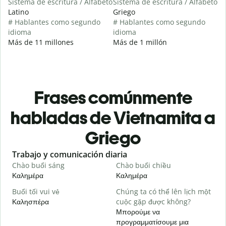
Sistema de escritura / Alfabeto
Sistema de escritura / Alfabeto
Latino
Griego
# Hablantes como segundo
# Hablantes como segundo
idioma
idioma
Más de 11 millones
Más de 1 millón
Frases comúnmente
habladas de Vietnamita a
Griego
Slide 1 of 6
Trabajo y comunicación diaria
S
Chào buổi sáng
Chào buổi chiều
X
Καλημέρα
Καλημέρα
Γ
Buổi tối vui vẻ
Chúng ta có thể lên lịch một
T
Καλησπέρα
cuộc gặp được không?
Τ
Μπορούμε να
C
προγραμματίσουμε μια