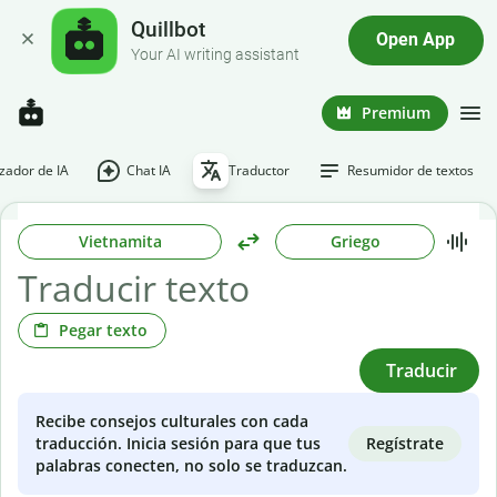
Quillbot
Open App
Your AI writing assistant
Premium
ador de IA
Chat IA
Traductor
Resumidor de textos
Vietnamita
Griego
Pegar texto
Traducir
Recibe consejos culturales con cada
Regístrate
traducción. Inicia sesión para que tus
palabras conecten, no solo se traduzcan.