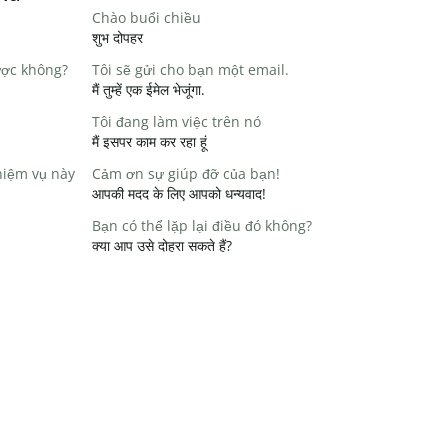
Chào buổi chiều
शुभ दोपहर
ược không?
Tôi sẽ gửi cho bạn một email.
मैं तुम्हें एक ईमेल भेजूंगा.
Tôi đang làm việc trên nó
मैं इसपर काम कर रहा हूं
hiệm vụ này
Cảm ơn sự giúp đỡ của bạn!
आपकी मदद के लिए आपको धन्यवाद!
Bạn có thể lặp lại điều đó không?
क्या आप उसे दोहरा सकते हैं?