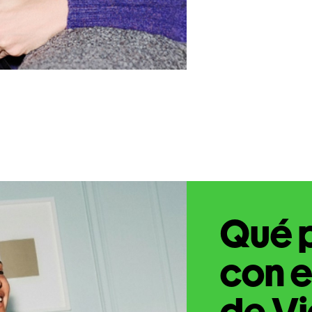
Qué 
con e
de Vi