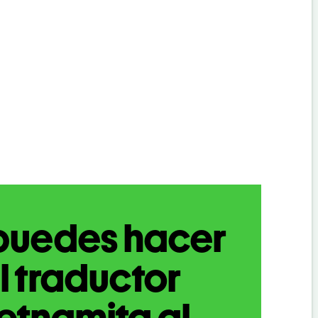
puedes hacer
l traductor
etnamita al