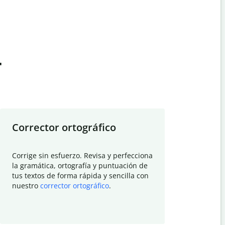
t
Corrector ortográfico
Resumid
Corrige sin esfuerzo. Revisa y perfecciona
Deja que el
la gramática, ortografía y puntuación de
Quillbot si
tus textos de forma rápida y sencilla con
investigació
nuestro
corrector ortográfico
.
electrónico
visión gener