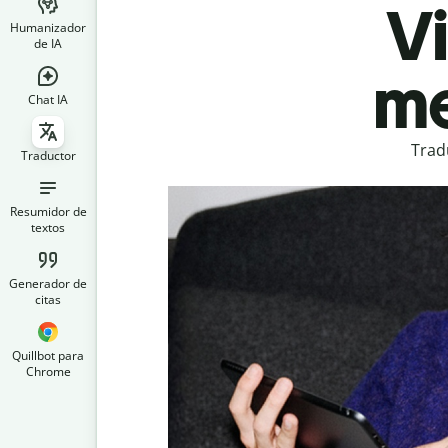
Vi
Humanizador
de IA
me
Chat IA
Trad
Traductor
Resumidor de
textos
Generador de
citas
Quillbot para
Chrome