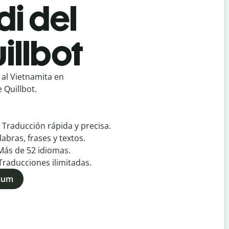
di del
illbot
 al Vietnamita en
 Quillbot.
:
Traducción rápida y precisa.
labras, frases y textos.
Más de
52
idiomas.
Traducciones ilimitadas.
mium