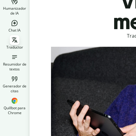
V
Humanizador
me
de IA
Chat IA
Tra
Traductor
Resumidor de
textos
Generador de
citas
Quillbot para
Chrome