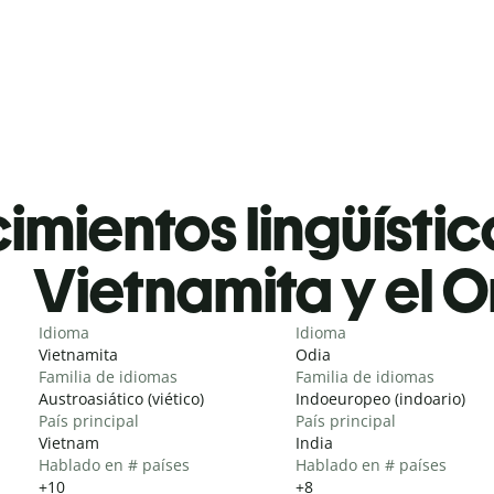
mientos lingüístic
Vietnamita y el O
Idioma
Idioma
Vietnamita
Odia
Familia de idiomas
Familia de idiomas
Austroasiático (viético)
Indoeuropeo (indoario)
País principal
País principal
Vietnam
India
Hablado en # países
Hablado en # países
+10
+8