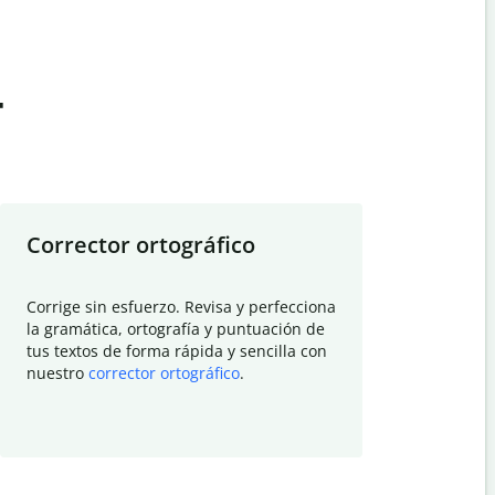
t
Corrector ortográfico
Resumid
Corrige sin esfuerzo. Revisa y perfecciona
Deja que el
la gramática, ortografía y puntuación de
Quillbot si
tus textos de forma rápida y sencilla con
investigació
nuestro
corrector ortográfico
.
electrónico
visión gener