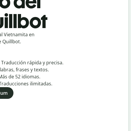
ó del
illbot
al Vietnamita en
 Quillbot.
:
Traducción rápida y precisa.
labras, frases y textos.
Más de
52
idiomas.
Traducciones ilimitadas.
mium