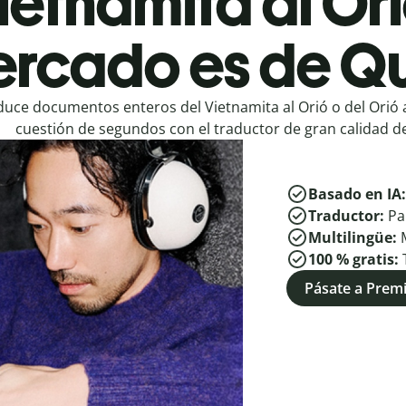
ietnamita al Ori
rcado es de Qu
duce documentos enteros del Vietnamita al Orió o del Orió 
cuestión de segundos con el traductor de gran calidad de
Basado en IA
Traductor:
Pa
Multilingüe:
100 % gratis:
Pásate a Pre