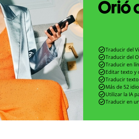
Orió 
Traducir del V
Traducir del O
Traducir en lí
Editar texto y
Traducir texto
Más de 52 idi
Utilizar la IA 
Traducir en un