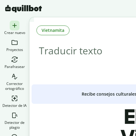
Vietnamita
Crear nuevo
Proyectos
Parafrasear
Corrector
ortográfico
Recibe consejos culturale
Detector de IA
E
Detector de
plagio