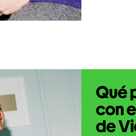
Qué 
con e
de Vi