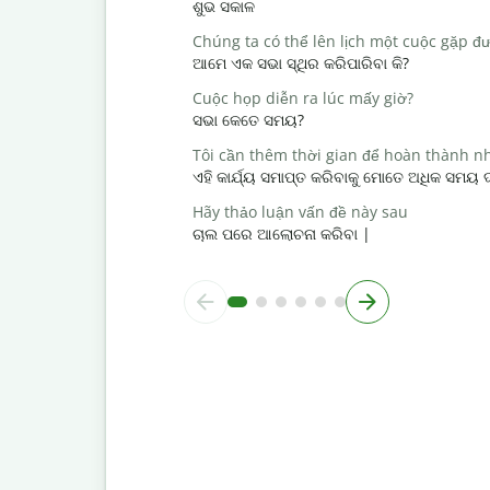
ଶୁଭ ସକାଳ
Chúng ta có thể lên lịch một cuộc gặp đ
ଆମେ ଏକ ସଭା ସ୍ଥିର କରିପାରିବା କି?
Cuộc họp diễn ra lúc mấy giờ?
ସଭା କେତେ ସମୟ?
Tôi cần thêm thời gian để hoàn thành n
ଏହି କାର୍ଯ୍ୟ ସମାପ୍ତ କରିବାକୁ ମୋତେ ଅଧିକ ସମୟ
Hãy thảo luận vấn đề này sau
ଚାଲ ପରେ ଆଲୋଚନା କରିବା |