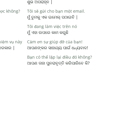
ଶୁଭ ଅପରାହ୍ନ |
ược không?
Tôi sẽ gửi cho bạn một email.
ମୁଁ ତୁମକୁ ଏକ ଇମେଲ୍ ପଠାଇବି |
Tôi đang làm việc trên nó
ମୁଁ ଏହା ଉପରେ କାମ କରୁଛି
hiệm vụ này
Cảm ơn sự giúp đỡ của bạn!
 ଦରକାର |
ଆପଣଙ୍କର ସାହାଯ୍ୟ ପାଇଁ ଧନ୍ୟବାଦ!
Bạn có thể lặp lại điều đó không?
ଆପଣ ତାହା ପୁନରାବୃତ୍ତି କରିପାରିବେ କି?