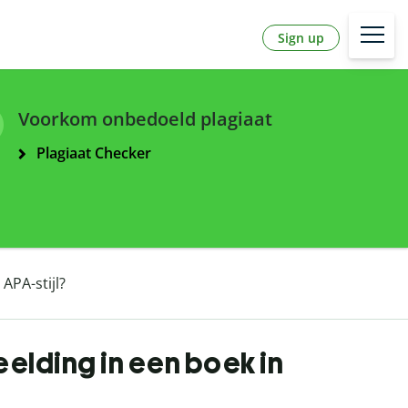
Sign up
Voorkom onbedoeld plagiaat
Plagiaat Checker
APA-stijl?
eelding in een boek in