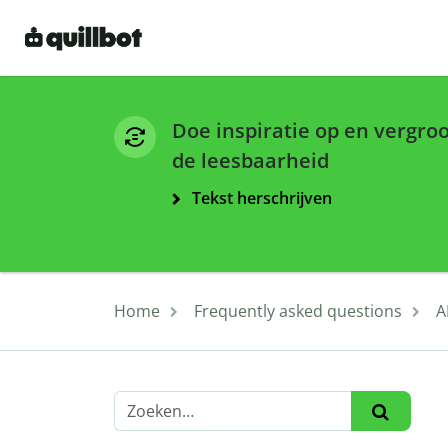
Doe inspiratie op en vergro
de leesbaarheid
Tekst herschrijven
Home
Frequently asked questions
A