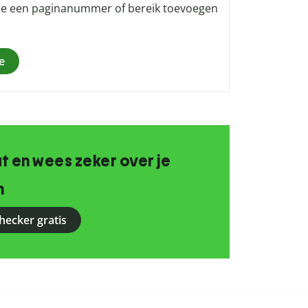
n je een paginanummer of bereik toevoegen
e
 en wees zeker over je
n
hecker gratis