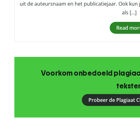
uit de auteursnaam en het publicatiejaar. Ook ku
als […]
Read mor
Voorkom onbedoeld plagiaat
tekste
Probeer de Plagiaat C