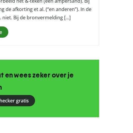
oorbeeld het &-teken (een ampersand). Bij
g de afkorting et al. (“en anderen”). In de
al. niet. Bij de bronvermelding […]
e
 en wees zeker over je
n
hecker gratis