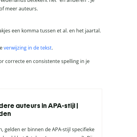
het Nederlands betekent het “en anderen”. Je
 of meer auteurs.
aakjes een komma tussen et al. en het jaartal.
de
verwijzing in de tekst
.
r correcte en consistente spelling in je
ere auteurs in APA-stijl |
den
 gelden er binnen de APA-stijl specifieke