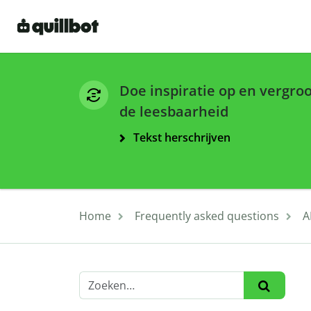
Doe inspiratie op en vergro
de leesbaarheid
Tekst herschrijven
Home
Frequently asked questions
A