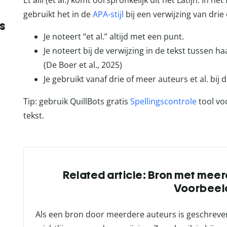
Et alii (et al.) komt oorspronkelijk uit het Latijn. In 
gebruikt het in de
APA-stijl
bij een verwijzing van drie
s
Je noteert “et al.” altijd met een punt.
Je noteert bij de verwijzing in de tekst tussen h
(De Boer et al., 2025)
Je gebruikt vanaf drie of meer auteurs et al. bij 
Tip: gebruik QuillBots gratis
Spellingscontrole
tool voo
tekst.
Related article: Bron met meerd
Voorbeel
Als een bron door meerdere auteurs is geschreven,