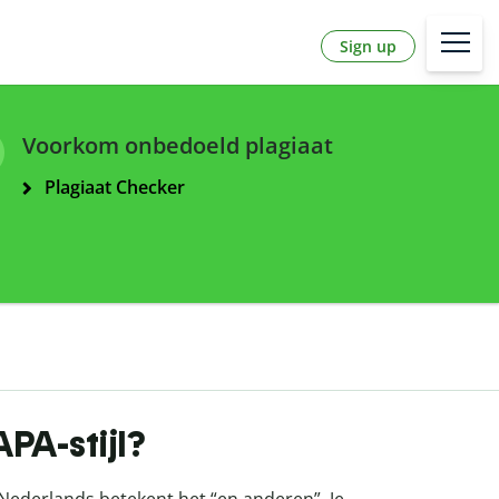
Sign up
Voorkom onbedoeld plagiaat
Plagiaat Checker
APA-stijl?