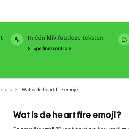
ot
In één klik foutloze teksten
Spellingscontrole
moji's
Wat is de heart fire emoji?
Wat is de heart fire emoji?