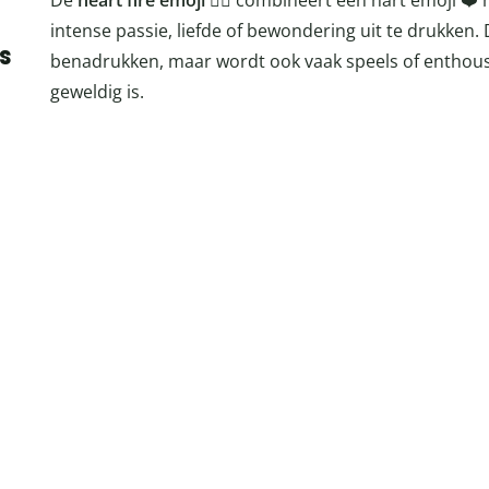
De
heart fire emoji
❤️‍🔥 combineert een hart emoji ❤️
intense passie, liefde of bewondering uit te drukken
s
benadrukken, maar wordt ook vaak speels of enthousia
geweldig is.