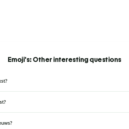
Emoji's: Other interesting questions
kst?
st?
ieuws?