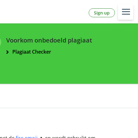
Sign up
Voorkom onbedoeld plagiaat
Plagiaat Checker