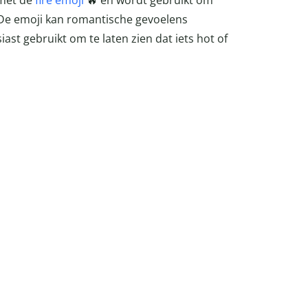
 met de
fire emoji
🔥 en wordt gebruikt om
. De emoji kan romantische gevoelens
st gebruikt om te laten zien dat iets hot of