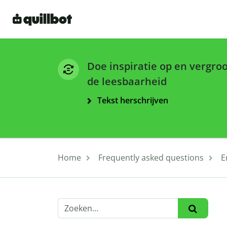
Doe inspiratie op en vergro
de leesbaarheid
Tekst herschrijven
Home
Frequently asked questions
E