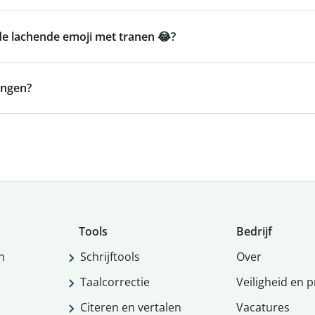
s de lachende emoji met tranen 😂?
ongen?
Tools
Bedrijf
n
Schrijftools
Over
Taalcorrectie
Veiligheid en p
Citeren en vertalen
Vacatures