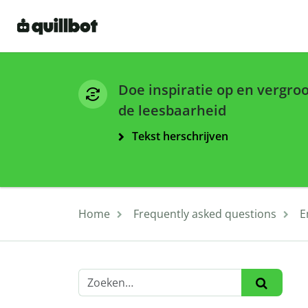
Doe inspiratie op en vergro
de leesbaarheid
Tekst herschrijven
Home
Frequently asked questions
E