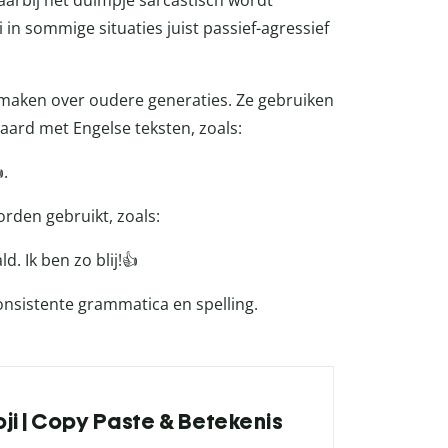
rbij het duimpje sarcastisch wordt
 in sommige situaties juist passief-agressief
 maken over oudere generaties. Ze gebruiken
aard met Engelse teksten, zoals:
.
rden gebruikt, zoals:
. Ik ben zo blij!👍
nsistente grammatica en spelling.
ji | Copy Paste & Betekenis