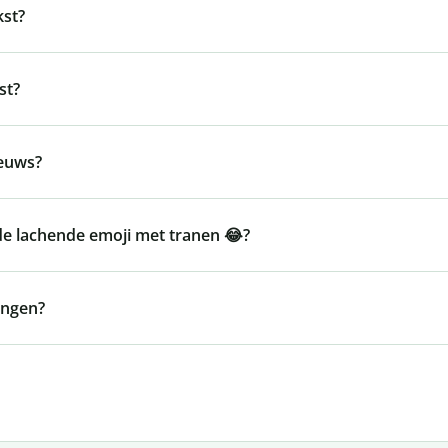
kst?
st?
ieuws?
s de lachende emoji met tranen 😂?
ongen?