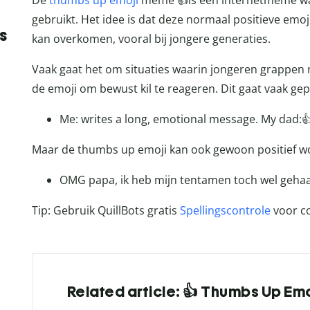
De
thumbs up emoji
meme 👍is een internetmeme waa
gebruikt. Het idee is dat deze normaal positieve emoji
s
kan overkomen, vooral bij jongere generaties.
Vaak gaat het om situaties waarin jongeren grappen
de emoji om bewust kil te reageren. Dit gaat vaak gep
Me: writes a long, emotional message. My dad:
Maar de thumbs up emoji kan ook gewoon positief wo
OMG papa, ik heb mijn tentamen toch wel gehaald
Tip: Gebruik QuillBots gratis
Spellingscontrole
voor co
Related article: 👍 Thumbs Up Emo