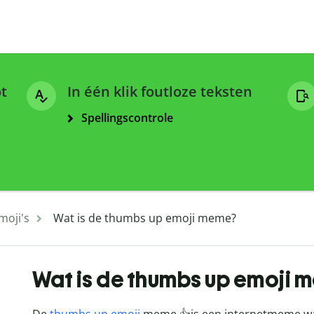
ot
In één klik foutloze teksten
Spellingscontrole
moji's
Wat is de thumbs up emoji meme?
Wat is de thumbs up emoji 