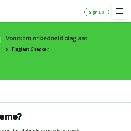
Sign up
Voorkom onbedoeld plagiaat
Plagiaat Checker
meme?